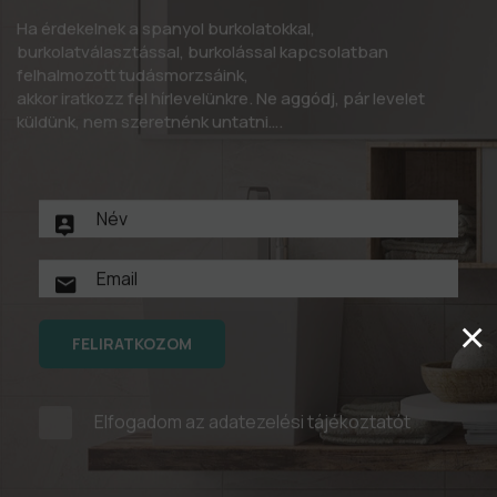
Ha érdekelnek a spanyol burkolatokkal,
burkolatválasztással, burkolással kapcsolatban
felhalmozott tudásmorzsáink,
akkor iratkozz fel hírlevelünkre. Ne aggódj, pár levelet
küldünk, nem szeretnénk untatni….
×
FELIRATKOZOM
Elfogadom az
adatezelési tájékoztatót