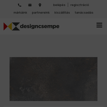
belépés
regisztráció
márkáink
partnereink
kiszállítás
tanácsadás
TOGGL