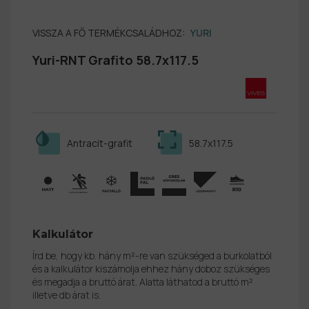
VISSZA A FŐ TERMÉKCSALÁDHOZ:
YURI
Yuri-RNT Grafito 58.7x117.5
Antracit-grafit
58.7x117.5
Kalkulátor
Írd be, hogy kb. hány m²-re van szükséged a burkolatból
és a kalkulátor kiszámolja ehhez hány doboz szükséges
és megadja a bruttó árat. Alatta láthatod a bruttó m²
illetve db árat is.