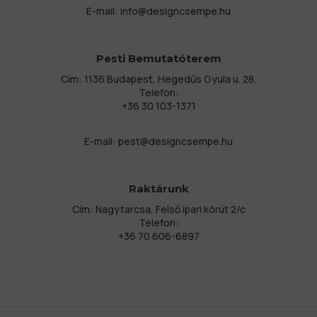
E-mail:
info@designcsempe.hu
Pesti Bemutatóterem
Cím: 1136 Budapest, Hegedűs Gyula u. 28.
Telefon:
+36 30 103-1371
E-mail:
pest@designcsempe.hu
Raktárunk
Cím: Nagytarcsa, Felső ipari körút 2/c
Telefon:
+36 70 606-6897