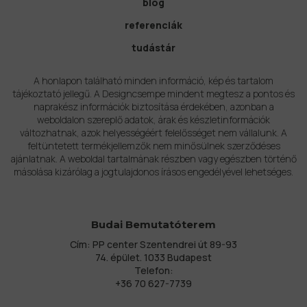
blog
referenciák
tudástár
A honlapon található minden információ, kép és tartalom
tájékoztató jellegű. A Designcsempe mindent megtesz a pontos és
naprakész információk biztosítása érdekében, azonban a
weboldalon szereplő adatok, árak és készletinformációk
változhatnak, azok helyességéért felelősséget nem vállalunk. A
feltüntetett termékjellemzők nem minősülnek szerződéses
ajánlatnak. A weboldal tartalmának részben vagy egészben történő
másolása kizárólag a jogtulajdonos írásos engedélyével lehetséges.
Budai Bemutatóterem
Cím: PP center Szentendrei út 89-93
74. épület. 1033 Budapest
Telefon:
+36 70 627-7739