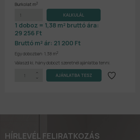
2
Burkolat m
1 doboz = 1,38 m² bruttó ára:
29 256 Ft
Bruttó m² ár:
21 200 Ft
2
Egy dobozban:
1,38 m
Válaszd ki, hány dobozt szeretnél ajánlatba tenni.
HÍRLEVÉL FELIRATKOZÁS