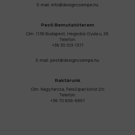
E-mail:
info@designcsempe.hu
Pesti Bemutatóterem
Cím: 1136 Budapest, Hegedűs Gyula u. 28.
Telefon:
+36 30 103-1371
E-mail:
pest@designcsempe.hu
Raktárunk
Cím: Nagytarcsa, Felső ipari körút 2/c
Telefon:
+36 70 606-6897