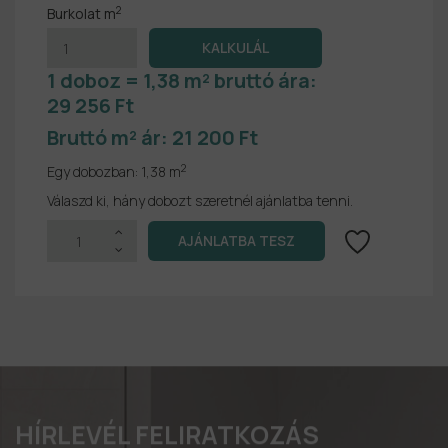
2
Burkolat m
1 doboz = 1,38 m² bruttó ára:
29 256 Ft
Bruttó m² ár:
21 200 Ft
2
Egy dobozban:
1,38 m
Válaszd ki, hány dobozt szeretnél ajánlatba tenni.
HÍRLEVÉL FELIRATKOZÁS