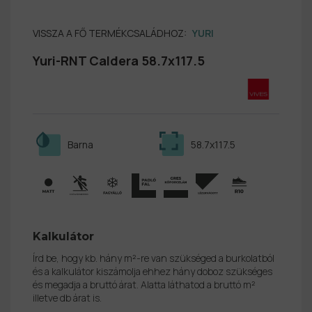
VISSZA A FŐ TERMÉKCSALÁDHOZ:
YURI
Yuri-RNT Caldera 58.7x117.5
Barna
58.7x117.5
Kalkulátor
Írd be, hogy kb. hány m²-re van szükséged a burkolatból
és a kalkulátor kiszámolja ehhez hány doboz szükséges
és megadja a bruttó árat. Alatta láthatod a bruttó m²
illetve db árat is.