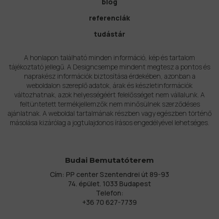
blog
referenciák
tudástár
A honlapon található minden információ, kép és tartalom
tájékoztató jellegű. A Designcsempe mindent megtesz a pontos és
naprakész információk biztosítása érdekében, azonban a
weboldalon szereplő adatok, árak és készletinformációk
változhatnak, azok helyességéért felelősséget nem vállalunk. A
feltüntetett termékjellemzők nem minősülnek szerződéses
ajánlatnak. A weboldal tartalmának részben vagy egészben történő
másolása kizárólag a jogtulajdonos írásos engedélyével lehetséges.
Budai Bemutatóterem
Cím: PP center Szentendrei út 89-93
74. épület. 1033 Budapest
Telefon:
+36 70 627-7739