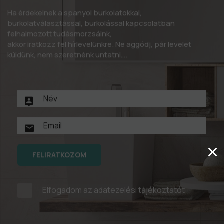
Ha érdekelnek a spanyol burkolatokkal,
burkolatválasztással, burkolással kapcsolatban
felhalmozott tudásmorzsáink,
akkor iratkozz fel hírlevelünkre. Ne aggódj, pár levelet
küldünk, nem szeretnénk untatni….
×
FELIRATKOZOM
Elfogadom az
adatezelési tájékoztatót