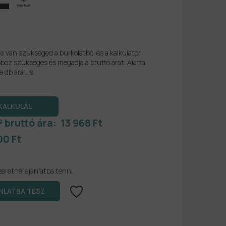
re van szükséged a burkolatból és a kalkulátor
boz szükséges és megadja a bruttó árat. Alatta
e db árat is.
² bruttó ára:
13 968 Ft
00 Ft
zeretnél ajánlatba tenni.