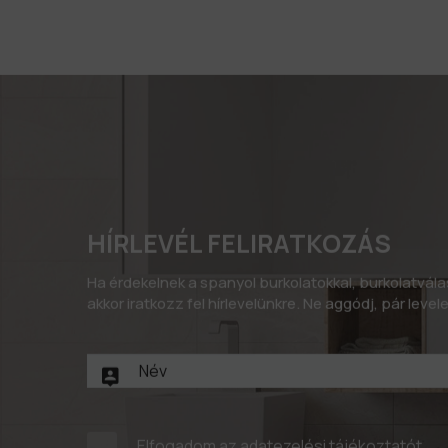
HÍRLEVÉL FELIRATKOZÁS
Ha érdekelnek a spanyol burkolatokkal, burkolatvál
akkor iratkozz fel hírlevelünkre. Ne aggódj, pár leve
Elfogadom az
adatezelési tájékoztatót