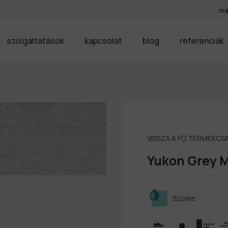
má
szolgáltatások
kapcsolat
blog
referenciák
VISSZA A FŐ TERMÉKC
Yukon Grey 
Szürke