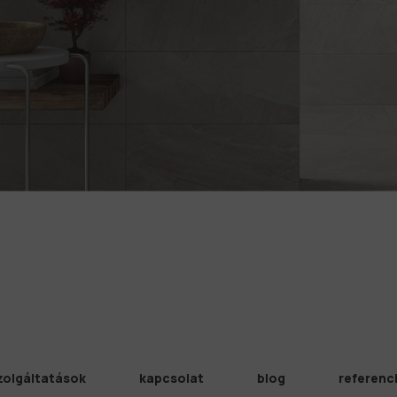
zolgáltatások
kapcsolat
blog
referenc