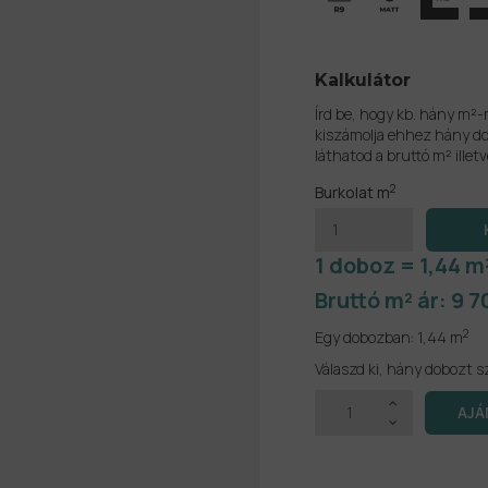
Kalkulátor
Írd be, hogy kb. hány m²-
kiszámolja ehhez hány do
láthatod a bruttó m² illetv
2
Burkolat m
1 doboz = 1,44 m
Bruttó m² ár:
9 7
2
Egy dobozban:
1,44 m
Válaszd ki, hány dobozt s