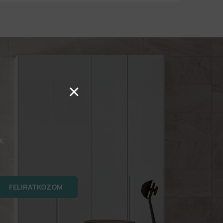
×
k,
FELIRATKOZOM