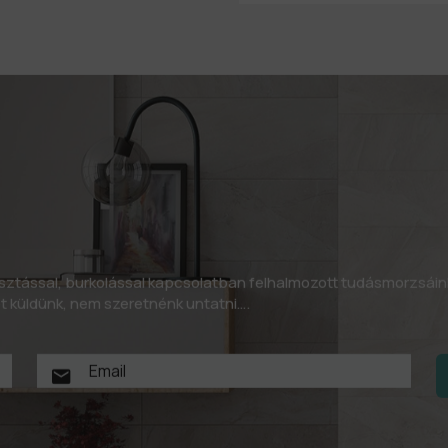
asztással, burkolással kapcsolatban felhalmozott tudásmorzsáin
let küldünk, nem szeretnénk untatni….