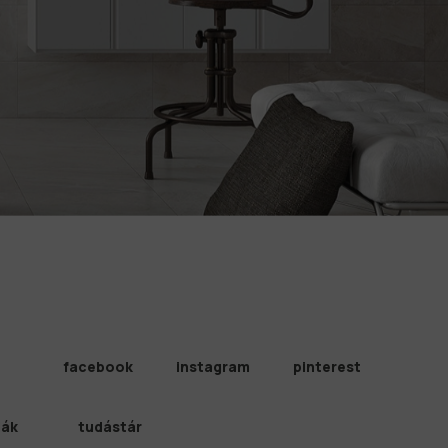
facebook
instagram
pinterest
iák
tudástár