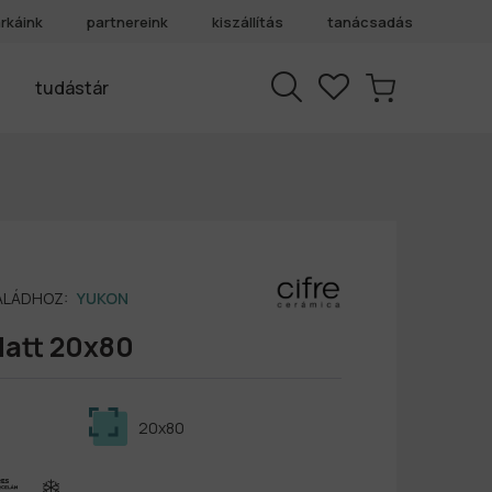
rkáink
partnereink
kiszállítás
tanácsadás
tudástár
SALÁDHOZ:
YUKON
Matt 20x80
20x80