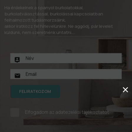
Ha érdekelnek a spanyol burkolatokkal,
burkolatválasztással, burkolással kapcsolatban
felhalmozott tudásmorzsáink,
akkor iratkozz fel hírlevelünkre. Ne aggódj, pár levelet
küldünk, nem szeretnénk untatni….
×
FELIRATKOZOM
Elfogadom az
adatezelési tájékoztatót