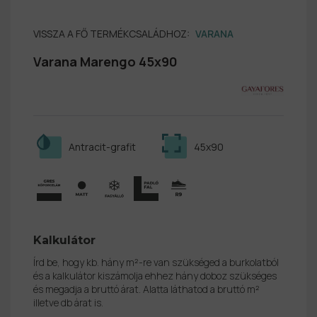
VISSZA A FŐ TERMÉKCSALÁDHOZ:
VARANA
Varana Marengo 45x90
Antracit-grafit
45x90
Kalkulátor
Írd be, hogy kb. hány m²-re van szükséged a burkolatból
és a kalkulátor kiszámolja ehhez hány doboz szükséges
és megadja a bruttó árat. Alatta láthatod a bruttó m²
illetve db árat is.