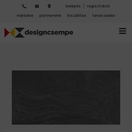
belépés
regisztráció
márkáink
partnereink
kiszállítás
tanácsadás
TOGGL