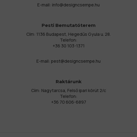
E-mail:
info@designcsempe.hu
Pesti Bemutatóterem
Cím: 1136 Budapest, Hegedűs Gyula u. 28.
Telefon:
+36 30 103-1371
E-mail:
pest@designcsempe.hu
Raktárunk
Cím: Nagytarcsa, Felső ipari körút 2/c
Telefon:
+36 70 606-6897