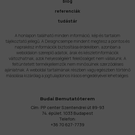
blog
referenciák
tudástár
A honlapon található minden információ, kép és tartalom
tájékoztató jellegű. A Designcsempe mindent megtesz a pontos és
naprakész információk biztosítása érdekében, azonban a
weboldalon szereplő adatok, árak és készletinformációk
változhatnak, azok helyességéért felelősséget nem vállalunk. A
feltüntetett termékjellemzők nem minősülnek szerződéses
ajánlatnak. A weboldal tartalmának részben vagy egészben történő
másolása kizárólag a jogtulajdonos írásos engedélyével lehetséges.
Budai Bemutatóterem
Cím: PP center Szentendrei út 89-93
74. épület. 1033 Budapest
Telefon:
+36 70 627-7739