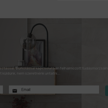
asztással, burkolással kapcsolatban felhalmozott tudásmorzsáin
let küldünk, nem szeretnénk untatni….