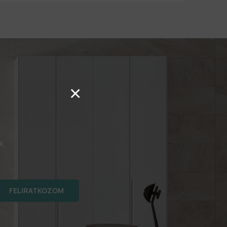
×
k,
FELIRATKOZOM