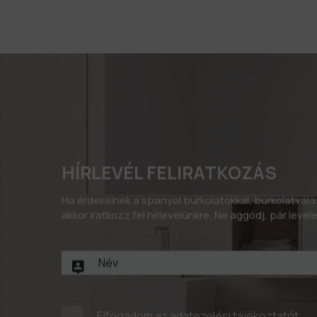
HÍRLEVÉL FELIRATKOZÁS
Ha érdekelnek a spanyol burkolatokkal, burkolatvál
akkor iratkozz fel hírlevelünkre. Ne aggódj, pár leve
Elfogadom az
adatezelési tájékoztatót