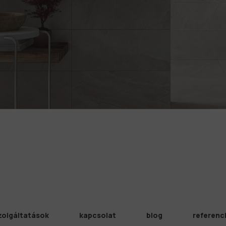
zolgáltatások
kapcsolat
blog
referenc