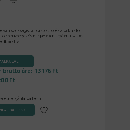
re van szükséged a burkolatból és a kalkulátor
boz szükséges és megadja a bruttó árat. Alatta
e db árat is.
² bruttó ára:
13 176 Ft
200 Ft
zeretnél ajánlatba tenni.