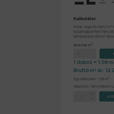
Kalkulátor
Írd be, hogy kb. hány m²-
kiszámolja ehhez hány do
láthatod a bruttó m² illetv
2
Burkolat m
1 doboz = 1,08 m
Bruttó m² ár:
12 
2
Egy dobozban:
1,08 m
Válaszd ki, hány dobozt s