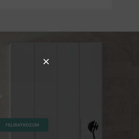
×
k,
FELIRATKOZOM