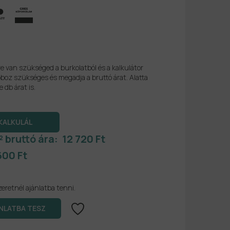
re van szükséged a burkolatból és a kalkulátor
boz szükséges és megadja a bruttó árat. Alatta
e db árat is.
² bruttó ára:
12 720 Ft
600 Ft
zeretnél ajánlatba tenni.