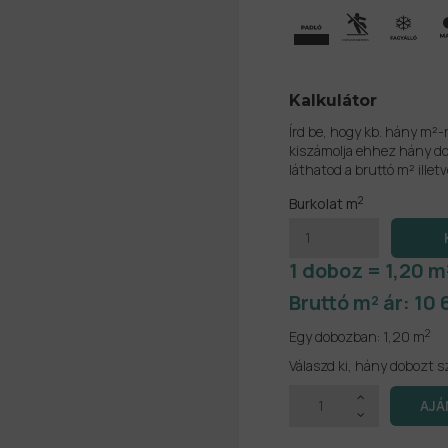
Kalkulátor
Írd be, hogy kb. hány m²-
kiszámolja ehhez hány do
láthatod a bruttó m² illetv
2
Burkolat m
1 doboz = 1,20 m
Bruttó m² ár:
10 
2
Egy dobozban:
1,20 m
Válaszd ki, hány dobozt s