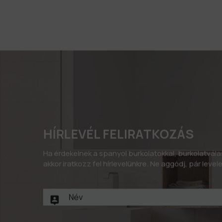
HÍRLEVÉL FELIRATKOZÁS
Ha érdekelnek a spanyol burkolatokkal, burkolatvál
akkor iratkozz fel hírlevelünkre. Ne aggódj, pár leve