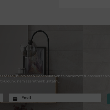
asztással, burkolással kapcsolatban felhalmozott tudásmorzsáin
let küldünk, nem szeretnénk untatni….