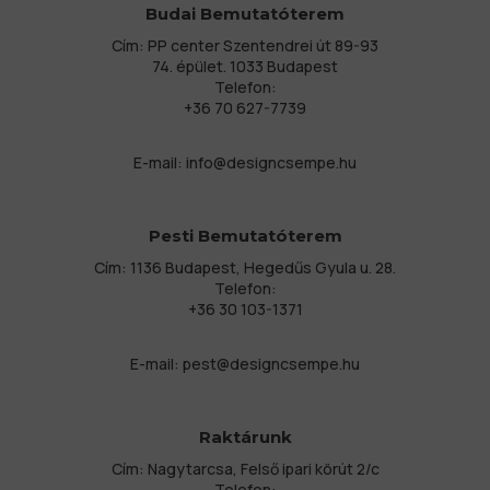
Budai Bemutatóterem
Cím: PP center Szentendrei út 89-93
74. épület. 1033 Budapest
Telefon:
+36 70 627-7739
E-mail:
info@designcsempe.hu
Pesti Bemutatóterem
Cím: 1136 Budapest, Hegedűs Gyula u. 28.
Telefon:
+36 30 103-1371
E-mail:
pest@designcsempe.hu
Raktárunk
Cím: Nagytarcsa, Felső ipari körút 2/c
Telefon: