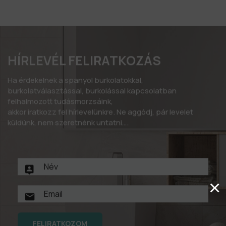
HÍRLEVÉL FELIRATKOZÁS
Ha érdekelnek a spanyol burkolatokkal,
burkolatválasztással, burkolással kapcsolatban
felhalmozott tudásmorzsáink,
akkor iratkozz fel hírlevelünkre. Ne aggódj, pár levelet
küldünk, nem szeretnénk untatni….
×
FELIRATKOZOM