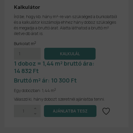
Kalkulátor
Írd be, hogy kb. hány m²-re van szükséged a burkolatból
és a kalkulátor kiszámolja ehhez hány doboz szükséges
és megadja a bruttó árat. Alatta láthatod a bruttó m²
illetve db árat is.
2
Burkolat m
1 doboz = 1,44 m² bruttó ára:
14 832 Ft
Bruttó m² ár:
10 300 Ft
2
Egy dobozban:
1,44 m
Válaszd ki, hány dobozt szeretnél ajánlatba tenni.