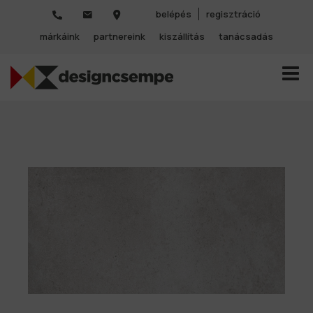
belépés
regisztráció
márkáink
partnereink
kiszállítás
tanácsadás
TOGGL