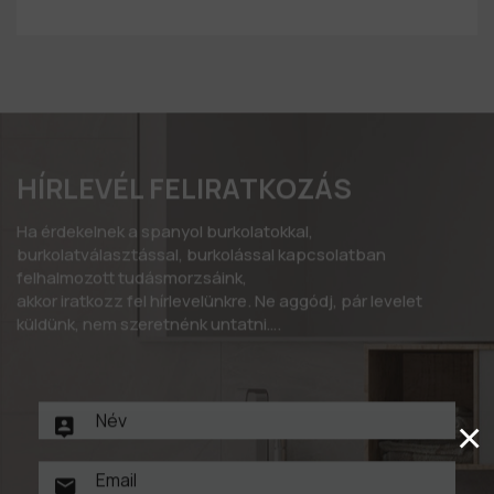
HÍRLEVÉL FELIRATKOZÁS
Ha érdekelnek a spanyol burkolatokkal,
burkolatválasztással, burkolással kapcsolatban
felhalmozott tudásmorzsáink,
akkor iratkozz fel hírlevelünkre. Ne aggódj, pár levelet
küldünk, nem szeretnénk untatni….
×