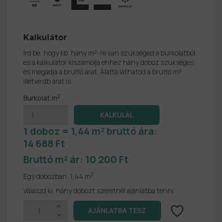
Kalkulátor
Írd be, hogy kb. hány m²-re van szükséged a burkolatból
és a kalkulátor kiszámolja ehhez hány doboz szükséges
és megadja a bruttó árat. Alatta láthatod a bruttó m²
illetve db árat is.
2
Burkolat m
1 doboz = 1,44 m² bruttó ára:
14 688 Ft
Bruttó m² ár:
10 200 Ft
2
Egy dobozban:
1,44 m
Válaszd ki, hány dobozt szeretnél ajánlatba tenni.