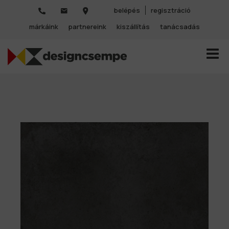
belépés
regisztráció
márkáink
partnereink
kiszállítás
tanácsadás
TOGGL