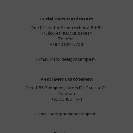
Budai Bemutatóterem
Cím: PP center Szentendrei út 89-93
74. épület. 1033 Budapest
Telefon:
+36 70 627-7739
E-mail:
info@designcsempe.hu
Pesti Bemutatóterem
Cím: 1136 Budapest, Hegedűs Gyula u. 28.
Telefon:
+36 30 103-1371
E-mail:
pest@designcsempe.hu