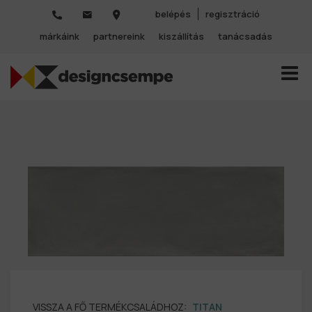
belépés
regisztráció
márkáink
partnereink
kiszállítás
tanácsadás
TOGGL
VISSZA A FŐ TERMÉKCSALÁDHOZ:
TITAN