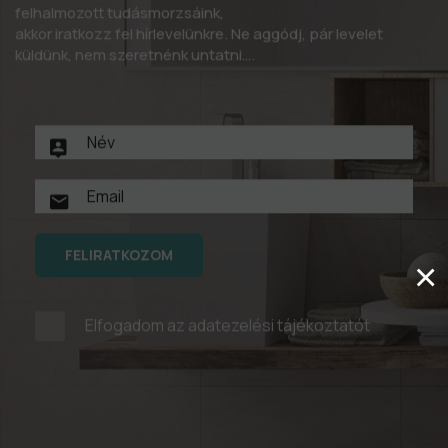
felhalmozott tudásmorzsáink,
akkor iratkozz fel hírlevelünkre. Ne aggódj, pár levelet
küldünk, nem szeretnénk untatni….
FELIRATKOZOM
×
Elfogadom az
adatezelési tájékoztatót