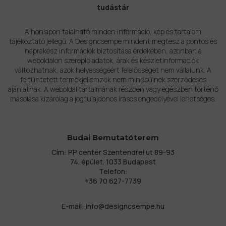
tudástár
A honlapon található minden információ, kép és tartalom
tájékoztató jellegű. A Designcsempe mindent megtesz a pontos és
naprakész információk biztosítása érdekében, azonban a
weboldalon szereplő adatok, árak és készletinformációk
változhatnak, azok helyességéért felelősséget nem vállalunk. A
feltüntetett termékjellemzők nem minősülnek szerződéses
ajánlatnak. A weboldal tartalmának részben vagy egészben történő
másolása kizárólag a jogtulajdonos írásos engedélyével lehetséges.
Budai Bemutatóterem
Cím: PP center Szentendrei út 89-93
74. épület. 1033 Budapest
Telefon:
+36 70 627-7739
E-mail:
info@designcsempe.hu