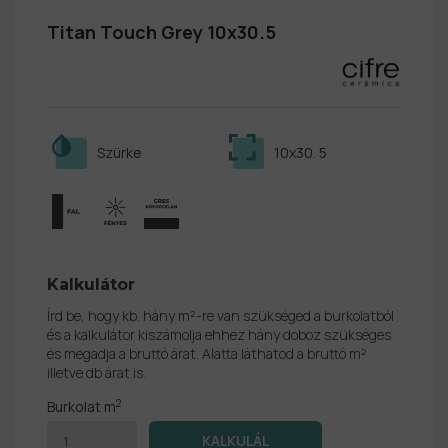
Titan Touch Grey 10x30.5
Szürke
10x30. 5
Kalkulátor
Írd be, hogy kb. hány m²-re van szükséged a burkolatból
és a kalkulátor kiszámolja ehhez hány doboz szükséges
és megadja a bruttó árat. Alatta láthatod a bruttó m²
illetve db árat is.
2
Burkolat m