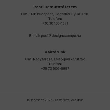
Pesti Bemutatóterem
Cím: 1136 Budapest, Hegedűs Gyula u. 28.
Telefon:
+36 30 103-1371
E-mail:
pest@designcsempe.hu
Raktárunk
Cím: Nagytarcsa, Felső ipari körút 2/c
Telefon:
+36 70 606-6897
© Copyright 2023 - Készítette:
Ideastyle