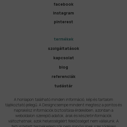
facebook
instagram
pinterest
termékek
szolgáltatások
kapcsolat
blog
referenciák
tudástár
A honlapon található minden információ, kép és tartalom
tájékoztató jellegű. A Designcsempe mindent megtesz a pontos és
naprakész információk biztosítása érdekében, azonban a
weboldalon szereplő adatok, árak és készletinformációk
változhatnak, azok helyességéért felelősséget nem vállalunk. A
feltüntetett termékjellemzők nem minősülnek szerződéses