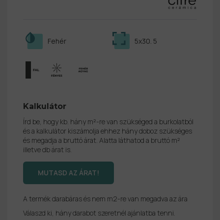
Fehér
5x30. 5
Kalkulátor
Írd be, hogy kb. hány m²-re van szükséged a burkolatból
és a kalkulátor kiszámolja ehhez hány doboz szükséges
és megadja a bruttó árat. Alatta láthatod a bruttó m²
illetve db árat is.
A termék darabáras és nem m2-re van megadva az ára
Válaszd ki, hány darabot szeretnél ajánlatba tenni.