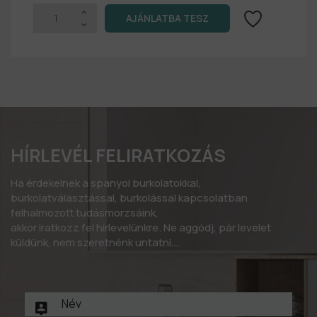
HÍRLEVÉL FELIRATKOZÁS
Ha érdekelnek a spanyol burkolatokkal,
burkolatválasztással, burkolással kapcsolatban
felhalmozott tudásmorzsáink,
akkor iratkozz fel hírlevelünkre. Ne aggódj, pár levelet
küldünk, nem szeretnénk untatni….