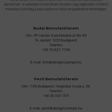
ajánlatnak. A weboldal tartalmának részben vagy egészben történő
másolása kizárólag a jogtulajdonos írásos engedélyével lehetséges.
Budai Bemutatóterem
Cím: PP center Szentendrei út 89-93
74. épület. 1033 Budapest
Telefon:
+36 70 627-7739
E-mail:
info@designcsempe.hu
Pesti Bemutatóterem
Cím: 1136 Budapest, Hegedűs Gyula u. 28.
Telefon:
+36 30 103-1371
E-mail:
pest@designcsempe.hu