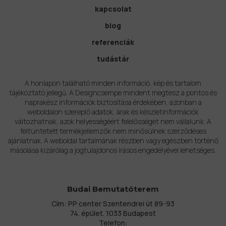
kapcsolat
blog
referenciák
tudástár
A honlapon található minden információ, kép és tartalom
tájékoztató jellegű. A Designcsempe mindent megtesz a pontos és
naprakész információk biztosítása érdekében, azonban a
weboldalon szereplő adatok, árak és készletinformációk
változhatnak, azok helyességéért felelősséget nem vállalunk. A
feltüntetett termékjellemzők nem minősülnek szerződéses
ajánlatnak. A weboldal tartalmának részben vagy egészben történő
másolása kizárólag a jogtulajdonos írásos engedélyével lehetséges.
Budai Bemutatóterem
Cím: PP center Szentendrei út 89-93
74. épület. 1033 Budapest
Telefon: