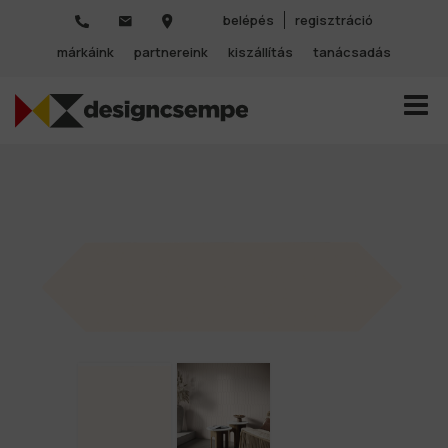
belépés
regisztráció
márkáink
partnereink
kiszállítás
tanácsadás
TOGGL