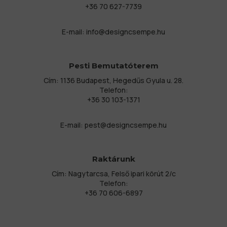
+36 70 627-7739
E-mail:
info@designcsempe.hu
Pesti Bemutatóterem
Cím: 1136 Budapest, Hegedűs Gyula u. 28.
Telefon:
+36 30 103-1371
E-mail:
pest@designcsempe.hu
Raktárunk
Cím: Nagytarcsa, Felső ipari körút 2/c
Telefon:
+36 70 606-6897