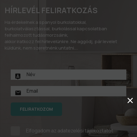
HÍRLEVÉL FELIRATKOZÁS
Ha érdekelnek a spanyol burkolatokkal,
burkolatválasztással, burkolással kapcsolatban
felhalmozott tudásmorzsáink,
akkor iratkozz fel hírlevelünkre. Ne aggódj, pár levelet
küldünk, nem szeretnénk untatni….
×
FELIRATKOZOM
Elfogadom az
adatezelési tájékoztatót