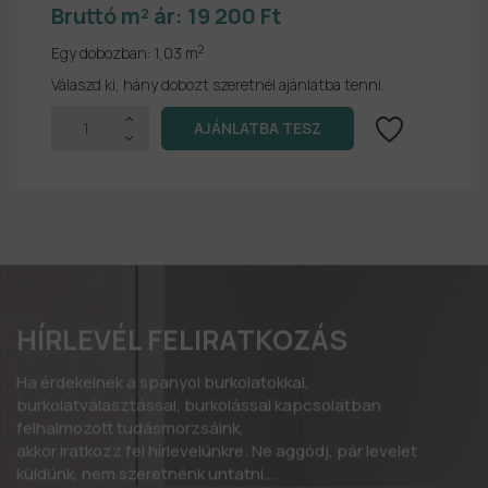
Bruttó m² ár:
19 200 Ft
2
Egy dobozban:
1,03 m
Válaszd ki, hány dobozt szeretnél ajánlatba tenni.
HÍRLEVÉL FELIRATKOZÁS
Ha érdekelnek a spanyol burkolatokkal,
burkolatválasztással, burkolással kapcsolatban
felhalmozott tudásmorzsáink,
akkor iratkozz fel hírlevelünkre. Ne aggódj, pár levelet
küldünk, nem szeretnénk untatni….