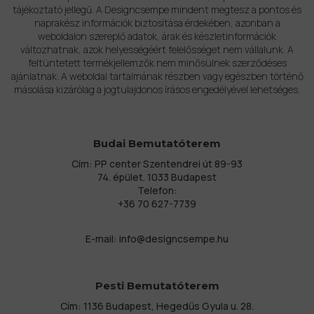
tájékoztató jellegű. A Designcsempe mindent megtesz a pontos és
naprakész információk biztosítása érdekében, azonban a
weboldalon szereplő adatok, árak és készletinformációk
változhatnak, azok helyességéért felelősséget nem vállalunk. A
feltüntetett termékjellemzők nem minősülnek szerződéses
ajánlatnak. A weboldal tartalmának részben vagy egészben történő
másolása kizárólag a jogtulajdonos írásos engedélyével lehetséges.
Budai Bemutatóterem
Cím: PP center Szentendrei út 89-93
74. épület. 1033 Budapest
Telefon:
+36 70 627-7739
E-mail:
info@designcsempe.hu
Pesti Bemutatóterem
Cím: 1136 Budapest, Hegedűs Gyula u. 28.