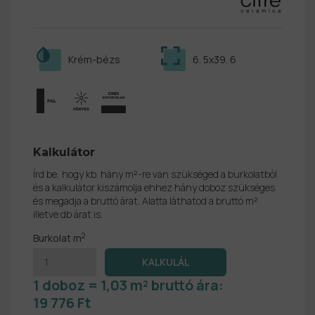
Krém-bézs
6. 5x39. 6
Kalkulátor
Írd be, hogy kb. hány m²-re van szükséged a burkolatból
és a kalkulátor kiszámolja ehhez hány doboz szükséges
és megadja a bruttó árat. Alatta láthatod a bruttó m²
illetve db árat is.
2
Burkolat m
1 doboz = 1,03 m² bruttó ára:
19 776 Ft