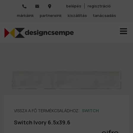
belépés
regisztráció
márkáink
partnereink
kiszállítás
tanácsadás
TOGGL
VISSZA A FŐ TERMÉKCSALÁDHOZ:
SWITCH
Switch Ivory 6.5x39.6