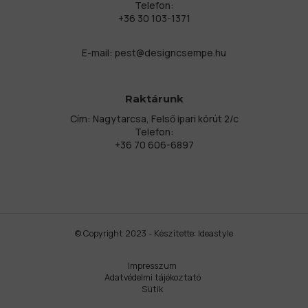
Telefon:
+36 30 103-1371
E-mail:
pest@designcsempe.hu
Raktárunk
Cím: Nagytarcsa, Felső ipari körút 2/c
Telefon:
+36 70 606-6897
© Copyright 2023 - Készítette:
Ideastyle
Impresszum
Adatvédelmi tájékoztató
Sütik