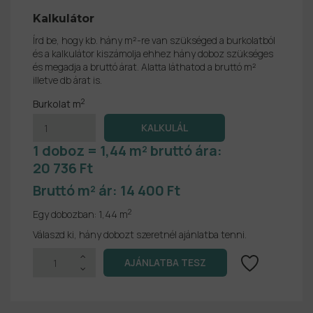
Kalkulátor
Írd be, hogy kb. hány m²-re van szükséged a burkolatból
és a kalkulátor kiszámolja ehhez hány doboz szükséges
és megadja a bruttó árat. Alatta láthatod a bruttó m²
illetve db árat is.
2
Burkolat m
1 doboz = 1,44 m² bruttó ára:
20 736 Ft
Bruttó m² ár:
14 400 Ft
2
Egy dobozban:
1,44 m
Válaszd ki, hány dobozt szeretnél ajánlatba tenni.