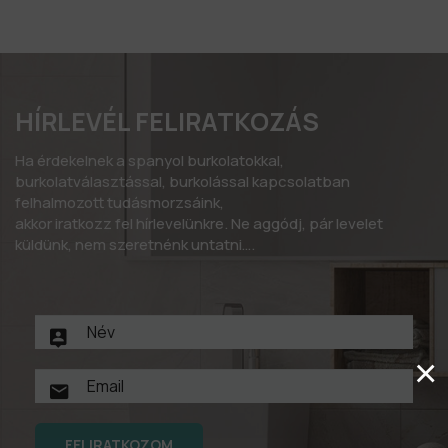
HÍRLEVÉL FELIRATKOZÁS
Ha érdekelnek a spanyol burkolatokkal,
burkolatválasztással, burkolással kapcsolatban
felhalmozott tudásmorzsáink,
akkor iratkozz fel hírlevelünkre. Ne aggódj, pár levelet
küldünk, nem szeretnénk untatni….
×
FELIRATKOZOM