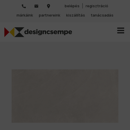
belépés
regisztráció
márkáink
partnereink
kiszállítás
tanácsadás
TOGGL