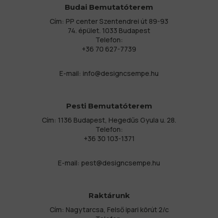
Budai Bemutatóterem
Cím: PP center Szentendrei út 89-93
74. épület. 1033 Budapest
Telefon:
+36 70 627-7739
E-mail:
info@designcsempe.hu
Pesti Bemutatóterem
Cím: 1136 Budapest, Hegedűs Gyula u. 28.
Telefon:
+36 30 103-1371
E-mail:
pest@designcsempe.hu
Raktárunk
Cím: Nagytarcsa, Felső ipari körút 2/c