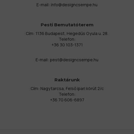
E-mail:
info@designcsempe.hu
Pesti Bemutatóterem
Cím: 1136 Budapest, Hegedűs Gyula u. 28.
Telefon:
+36 30 103-1371
E-mail:
pest@designcsempe.hu
Raktárunk
Cím: Nagytarcsa, Felső ipari körút 2/c
Telefon:
+36 70 606-6897