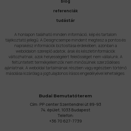
blog
referenciák
tudástár
A honlapon található minden információ, kép és tartalom
tájékoztató jellegű. A Designcsempe mindent megtesz a pontos és
naprakész információk biztosítása érdekében, azonban a
weboldalon szereplő adatok, árak és készletinformációk
változhatnak, azok helyességéért felelősséget nem vállalunk. A
feltüntetett termékjellemzők nem minősülnek szerződéses
ajánlatnak. A weboldal tartalmának részben vagy egészben történő
másolása kizárólag a jogtulajdonos írásos engedélyével lehetséges.
Budai Bemutatóterem
Cím: PP center Szentendrei út 89-93
74. épület. 1033 Budapest
Telefon:
+36 70 627-7739