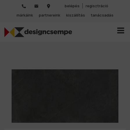
belépés
regisztráció
márkáink
partnereink
kiszállítás
tanácsadás
TOGGL