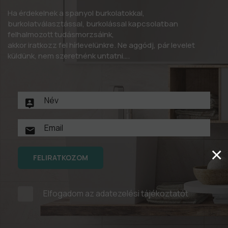
Ha érdekelnek a spanyol burkolatokkal,
burkolatválasztással, burkolással kapcsolatban
felhalmozott tudásmorzsáink,
akkor iratkozz fel hírlevelünkre. Ne aggódj, pár levelet
küldünk, nem szeretnénk untatni….
×
FELIRATKOZOM
Elfogadom az
adatezelési tájékoztatót