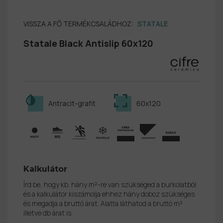
VISSZA A FŐ TERMÉKCSALÁDHOZ:
STATALE
Statale Black Antislip 60x120
Antracit-grafit
60x120
Kalkulátor
Írd be, hogy kb. hány m²-re van szükséged a burkolatból
és a kalkulátor kiszámolja ehhez hány doboz szükséges
és megadja a bruttó árat. Alatta láthatod a bruttó m²
illetve db árat is.