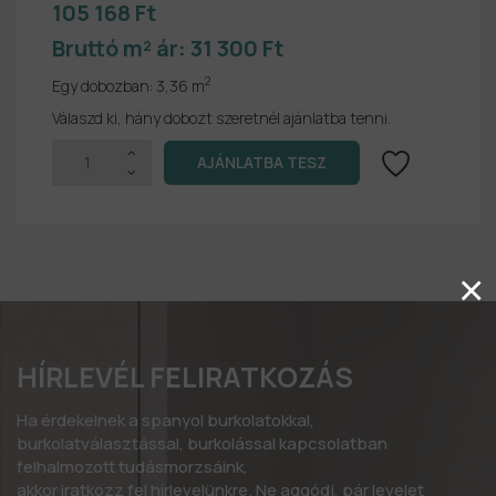
105 168 Ft
Bruttó m² ár:
31 300 Ft
2
Egy dobozban:
3,36 m
Válaszd ki, hány dobozt szeretnél ajánlatba tenni.
×
HÍRLEVÉL FELIRATKOZÁS
Ha érdekelnek a spanyol burkolatokkal,
burkolatválasztással, burkolással kapcsolatban
felhalmozott tudásmorzsáink,
akkor iratkozz fel hírlevelünkre. Ne aggódj, pár levelet