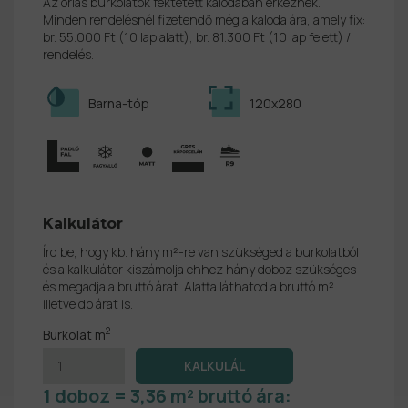
Az óriás burkolatok fektetett kalodában érkeznek.
Minden rendelésnél fizetendő még a kaloda ára, amely fix:
br. 55.000 Ft (10 lap alatt), br. 81.300 Ft (10 lap felett) /
rendelés.
Barna-tóp
120x280
Kalkulátor
Írd be, hogy kb. hány m²-re van szükséged a burkolatból
és a kalkulátor kiszámolja ehhez hány doboz szükséges
és megadja a bruttó árat. Alatta láthatod a bruttó m²
illetve db árat is.
2
Burkolat m
1 doboz = 3,36 m² bruttó ára: