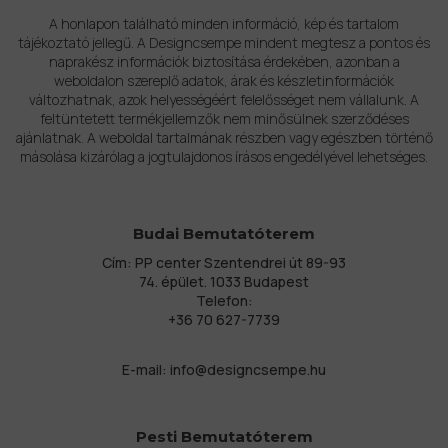
A honlapon található minden információ, kép és tartalom
tájékoztató jellegű. A Designcsempe mindent megtesz a pontos és
naprakész információk biztosítása érdekében, azonban a
weboldalon szereplő adatok, árak és készletinformációk
változhatnak, azok helyességéért felelősséget nem vállalunk. A
feltüntetett termékjellemzők nem minősülnek szerződéses
ajánlatnak. A weboldal tartalmának részben vagy egészben történő
másolása kizárólag a jogtulajdonos írásos engedélyével lehetséges.
Budai Bemutatóterem
Cím: PP center Szentendrei út 89-93
74. épület. 1033 Budapest
Telefon:
+36 70 627-7739
E-mail:
info@designcsempe.hu
Pesti Bemutatóterem