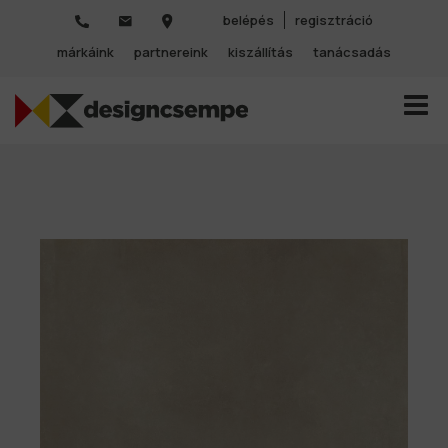
belépés
regisztráció
márkáink
partnereink
kiszállítás
tanácsadás
TOGGL