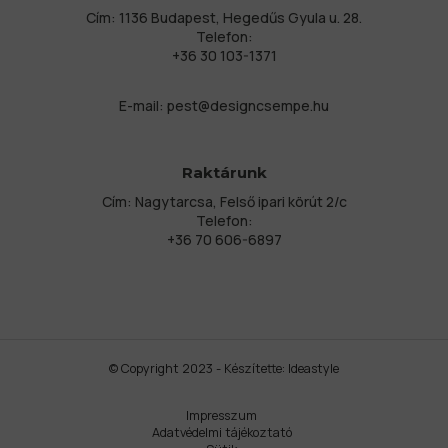
Cím: 1136 Budapest, Hegedűs Gyula u. 28.
Telefon:
+36 30 103-1371
E-mail:
pest@designcsempe.hu
Raktárunk
Cím: Nagytarcsa, Felső ipari körút 2/c
Telefon:
+36 70 606-6897
© Copyright 2023 - Készítette:
Ideastyle
Impresszum
Adatvédelmi tájékoztató