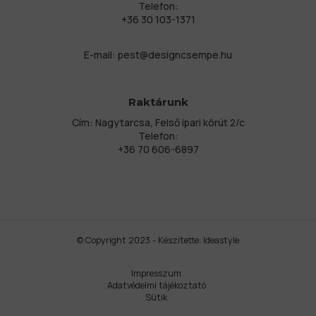
Telefon:
+36 30 103-1371
E-mail:
pest@designcsempe.hu
Raktárunk
Cím: Nagytarcsa, Felső ipari körút 2/c
Telefon:
+36 70 606-6897
© Copyright 2023 - Készítette:
Ideastyle
Impresszum
Adatvédelmi tájékoztató
Sütik