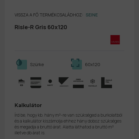
VISSZA A FŐ TERMÉKCSALÁDHOZ:
SEINE
Risle-R Gris 60x120
Szürke
60x120
Kalkulátor
Írd be, hogy kb. hány m²-re van szükséged a burkolatból
és a kalkulátor kiszámolja ehhez hány doboz szükséges
és megadja a bruttó árat. Alatta láthatod a bruttó m²
illetve db árat is.