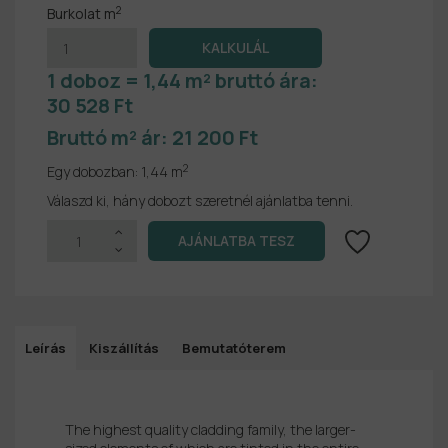
2
Burkolat m
1 doboz = 1,44 m² bruttó ára:
30 528 Ft
Bruttó m² ár:
21 200 Ft
2
Egy dobozban:
1,44 m
Válaszd ki, hány dobozt szeretnél ajánlatba tenni.
Leírás
Kiszállítás
Bemutatóterem
The highest quality cladding family, the larger-