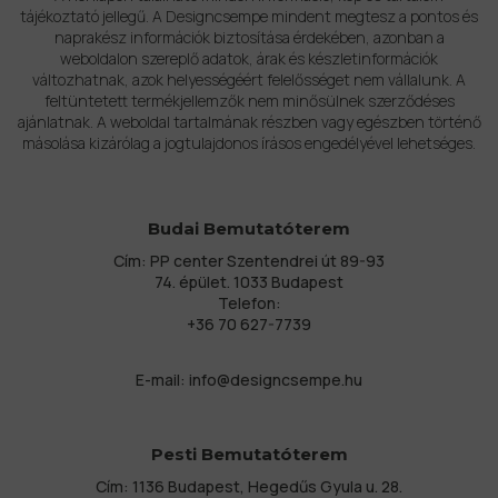
tájékoztató jellegű. A Designcsempe mindent megtesz a pontos és
naprakész információk biztosítása érdekében, azonban a
weboldalon szereplő adatok, árak és készletinformációk
változhatnak, azok helyességéért felelősséget nem vállalunk. A
feltüntetett termékjellemzők nem minősülnek szerződéses
ajánlatnak. A weboldal tartalmának részben vagy egészben történő
másolása kizárólag a jogtulajdonos írásos engedélyével lehetséges.
Budai Bemutatóterem
Cím: PP center Szentendrei út 89-93
74. épület. 1033 Budapest
Telefon:
+36 70 627-7739
E-mail:
info@designcsempe.hu
Pesti Bemutatóterem
Cím: 1136 Budapest, Hegedűs Gyula u. 28.