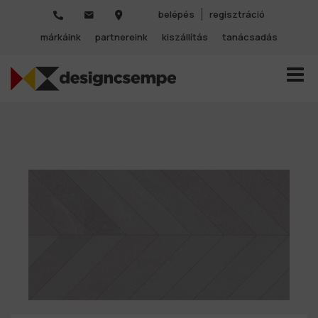
belépés
regisztráció
márkáink
partnereink
kiszállítás
tanácsadás
TOGGL