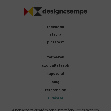
facebook
instagram
pinterest
termékek
szolgáltatások
kapcsolat
blog
referenciák
tudástár
A honlapon található minden információ, kép és tartalom