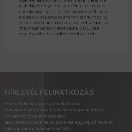
sized elements of which are tinted in the entire
material, so they are suitable for public projects,
durable cladding of high-demand rooms. It is also
available with a smooth and non-slip surface. Its
smaller decors are made in a laser-cut version, so
they are imperfectly dimensionally accurate,
covering with the smallest possible grout
HÍRLEVÉL FELIRATKOZÁS
Ha érdekelnek a spanyol burkolatokkal,
burkolatválasztással, burkolással kapcsolatban
felhalmozott tudásmorzsáink,
akkor iratkozz fel hírlevelünkre. Ne aggódj, pár levelet
küldünk, nem szeretnénk untatni….