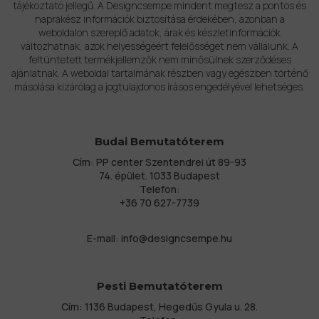
tájékoztató jellegű. A Designcsempe mindent megtesz a pontos és
naprakész információk biztosítása érdekében, azonban a
weboldalon szereplő adatok, árak és készletinformációk
változhatnak, azok helyességéért felelősséget nem vállalunk. A
feltüntetett termékjellemzők nem minősülnek szerződéses
ajánlatnak. A weboldal tartalmának részben vagy egészben történő
másolása kizárólag a jogtulajdonos írásos engedélyével lehetséges.
Budai Bemutatóterem
Cím: PP center Szentendrei út 89-93
74. épület. 1033 Budapest
Telefon:
+36 70 627-7739
E-mail:
info@designcsempe.hu
Pesti Bemutatóterem
Cím: 1136 Budapest, Hegedűs Gyula u. 28.