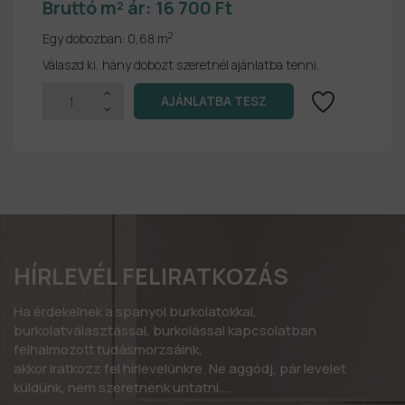
Bruttó m² ár:
16 700 Ft
2
Egy dobozban:
0,68 m
Válaszd ki, hány dobozt szeretnél ajánlatba tenni.
HÍRLEVÉL FELIRATKOZÁS
Ha érdekelnek a spanyol burkolatokkal,
burkolatválasztással, burkolással kapcsolatban
felhalmozott tudásmorzsáink,
akkor iratkozz fel hírlevelünkre. Ne aggódj, pár levelet
küldünk, nem szeretnénk untatni….