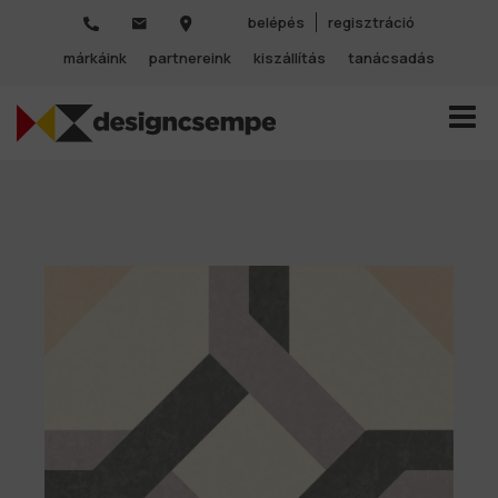
belépés
regisztráció
márkáink
partnereink
kiszállítás
tanácsadás
TOGGL