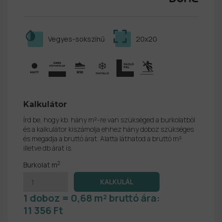
Vegyes-sokszínű
20x20
Kalkulátor
Írd be, hogy kb. hány m²-re van szükséged a burkolatból
és a kalkulátor kiszámolja ehhez hány doboz szükséges
és megadja a bruttó árat. Alatta láthatod a bruttó m²
illetve db árat is.
2
Burkolat m
1 doboz = 0,68 m² bruttó ára:
11 356 Ft