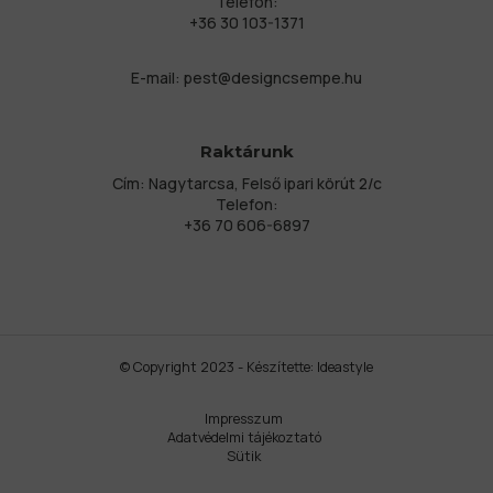
Telefon:
+36 30 103-1371
E-mail:
pest@designcsempe.hu
Raktárunk
Cím: Nagytarcsa, Felső ipari körút 2/c
Telefon:
+36 70 606-6897
© Copyright 2023 - Készítette:
Ideastyle
Impresszum
Adatvédelmi tájékoztató
Sütik