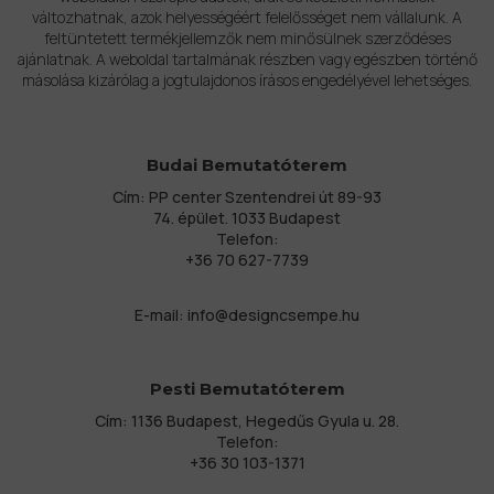
változhatnak, azok helyességéért felelősséget nem vállalunk. A
feltüntetett termékjellemzők nem minősülnek szerződéses
ajánlatnak. A weboldal tartalmának részben vagy egészben történő
másolása kizárólag a jogtulajdonos írásos engedélyével lehetséges.
Budai Bemutatóterem
Cím: PP center Szentendrei út 89-93
74. épület. 1033 Budapest
Telefon:
+36 70 627-7739
E-mail:
info@designcsempe.hu
Pesti Bemutatóterem
Cím: 1136 Budapest, Hegedűs Gyula u. 28.
Telefon:
+36 30 103-1371