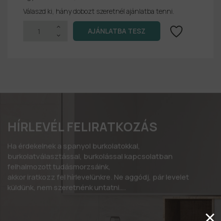
Válaszd ki, hány dobozt szeretnél ajánlatba tenni.
HÍRLEVÉL FELIRATKOZÁS
Ha érdekelnek a spanyol burkolatokkal,
burkolatválasztással, burkolással kapcsolatban
felhalmozott tudásmorzsáink,
akkor iratkozz fel hírlevelünkre. Ne aggódj, pár levelet
küldünk, nem szeretnénk untatni….
×