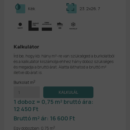
Kék
23. 2x26. 7
Kalkulátor
Írd be, hogy kb. hány m²-re van szükséged a burkolatból
és a kalkulátor kiszámolja ehhez hány doboz szükséges
és megadja a bruttó árat. Alatta láthatod a bruttó m²
illetve db árat is.
2
Burkolat m
1 doboz = 0,75 m² bruttó ára:
12 450 Ft
Bruttó m² ár:
16 600 Ft
2
Egy dobozban:
0,75 m