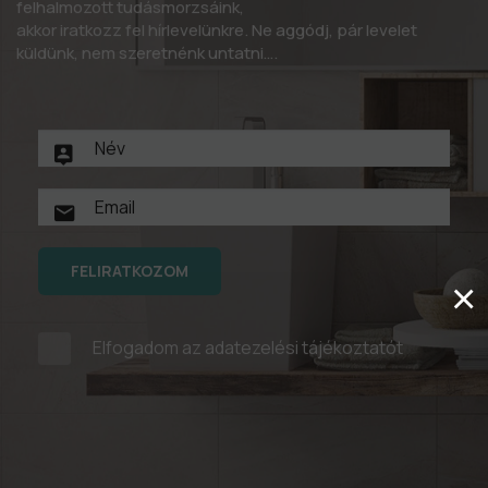
felhalmozott tudásmorzsáink,
akkor iratkozz fel hírlevelünkre. Ne aggódj, pár levelet
küldünk, nem szeretnénk untatni….
FELIRATKOZOM
×
Elfogadom az
adatezelési tájékoztatót