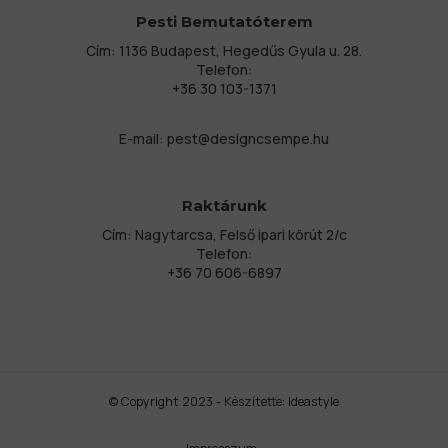
Pesti Bemutatóterem
Cím: 1136 Budapest, Hegedűs Gyula u. 28.
Telefon:
+36 30 103-1371
E-mail:
pest@designcsempe.hu
Raktárunk
Cím: Nagytarcsa, Felső ipari körút 2/c
Telefon:
+36 70 606-6897
© Copyright 2023 - Készítette:
Ideastyle