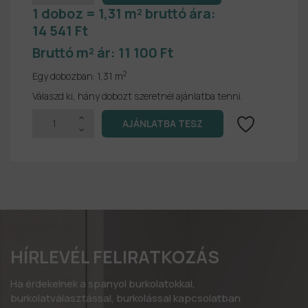
1 doboz = 1,31 m² bruttó ára:
14 541 Ft
Bruttó m² ár:
11 100 Ft
2
Egy dobozban:
1,31 m
Válaszd ki, hány dobozt szeretnél ajánlatba tenni.
HÍRLEVÉL FELIRATKOZÁS
Ha érdekelnek a spanyol burkolatokkal,
burkolatválasztással, burkolással kapcsolatban