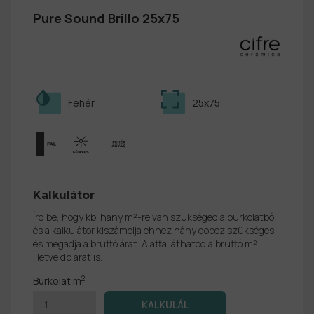
Pure Sound Brillo 25x75
Fehér
25x75
Kalkulátor
Írd be, hogy kb. hány m²-re van szükséged a burkolatból
és a kalkulátor kiszámolja ehhez hány doboz szükséges
és megadja a bruttó árat. Alatta láthatod a bruttó m²
illetve db árat is.
2
Burkolat m