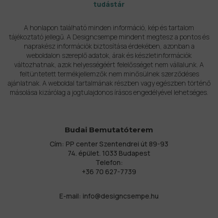
tudástár
A honlapon található minden információ, kép és tartalom
tájékoztató jellegű. A Designcsempe mindent megtesz a pontos és
naprakész információk biztosítása érdekében, azonban a
weboldalon szereplő adatok, árak és készletinformációk
változhatnak, azok helyességéért felelősséget nem vállalunk. A
feltüntetett termékjellemzők nem minősülnek szerződéses
ajánlatnak. A weboldal tartalmának részben vagy egészben történő
másolása kizárólag a jogtulajdonos írásos engedélyével lehetséges.
Budai Bemutatóterem
Cím: PP center Szentendrei út 89-93
74. épület. 1033 Budapest
Telefon:
+36 70 627-7739
E-mail:
info@designcsempe.hu