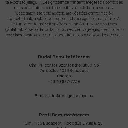
tájékoztató jellegű. A Designcsempe mindent megtesz a pontos és
naprakész információk biztosítása érdekében, azonban a
weboldalon szereplő adatok, árak és készletinformációk
változhatnak, azok helyességéért felelősséget nem vállalunk. A
feltüntetett termékjellemzők nem minősülnek szerződéses
ajánlatnak. A weboldal tartalmának részben vagy egészben történő
másolása kizárólag a jogtulajdonos írásos engedélyével lehetséges.
Budai Bemutatóterem
Cím: PP center Szentendrei út 89-93
74. épület. 1033 Budapest
Telefon:
+36 70 627-7739
E-mail:
info@designcsempe.hu
Pesti Bemutatóterem
Cím: 1136 Budapest, Hegedűs Gyula u. 28.