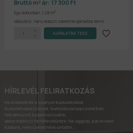
Bruttó m² ár:
17 300 Ft
2
Egy dobozban:
1,28 m
Válaszd ki, hány dobozt szeretnél ajánlatba tenni.
HÍRLEVÉL FELIRATKOZÁS
Ha érdekelnek a spanyol burkolatokkal,
burkolatválasztással, burkolással kapcsolatban
felhalmozott tudásmorzsáink,
akkor iratkozz fel hírlevelünkre. Ne aggódj, pár levelet
küldünk, nem szeretnénk untatni….