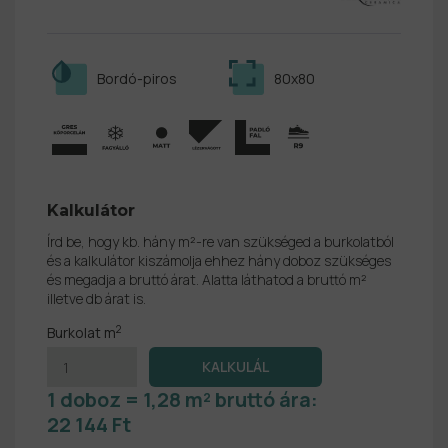
Bordó-piros
80x80
Kalkulátor
Írd be, hogy kb. hány m²-re van szükséged a burkolatból
és a kalkulátor kiszámolja ehhez hány doboz szükséges
és megadja a bruttó árat. Alatta láthatod a bruttó m²
illetve db árat is.
2
Burkolat m
1 doboz = 1,28 m² bruttó ára:
22 144 Ft