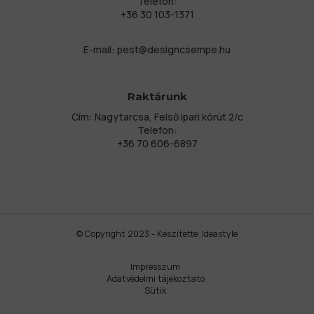
Telefon:
+36 30 103-1371
E-mail:
pest@designcsempe.hu
Raktárunk
Cím: Nagytarcsa, Felső ipari körút 2/c
Telefon:
+36 70 606-6897
© Copyright 2023 - Készítette:
Ideastyle
Impresszum
Adatvédelmi tájékoztató
Sütik