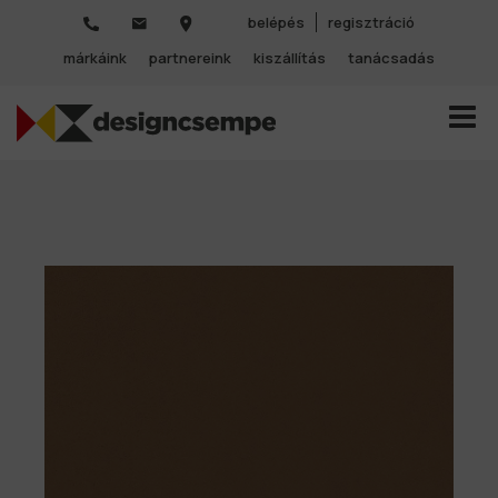
belépés
regisztráció
márkáink
partnereink
kiszállítás
tanácsadás
TOGGL