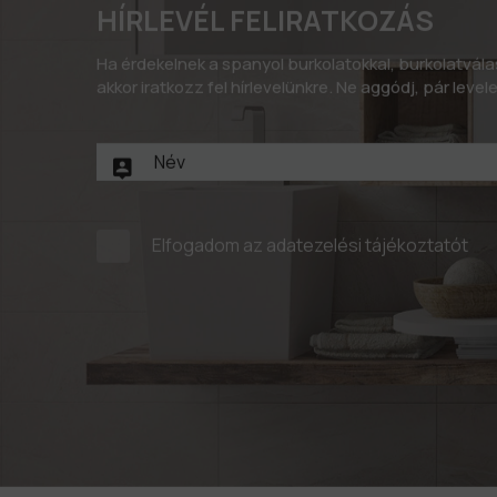
HÍRLEVÉL FELIRATKOZÁS
Ha érdekelnek a spanyol burkolatokkal, burkolatvál
akkor iratkozz fel hírlevelünkre. Ne aggódj, pár leve
Elfogadom az
adatezelési tájékoztatót