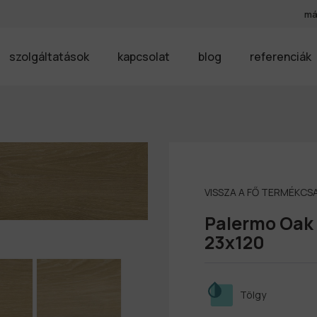
má
szolgáltatások
kapcsolat
blog
referenciák
VISSZA A FŐ TERMÉKC
Palermo Oak
23x120
Tölgy