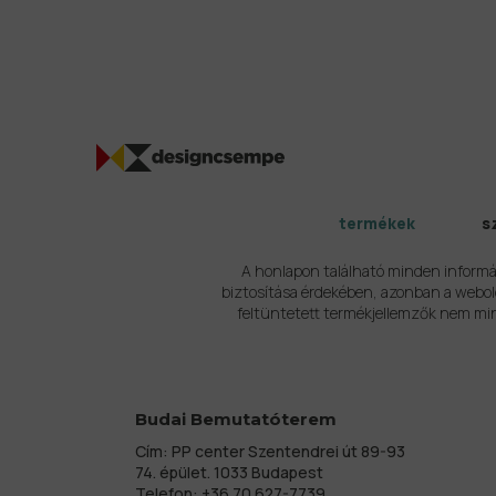
termékek
s
A honlapon található minden informá
biztosítása érdekében, azonban a webold
feltüntetett termékjellemzők nem min
Budai Bemutatóterem
Cím: PP center Szentendrei út 89-93
74. épület. 1033 Budapest
Telefon:
+36 70 627-7739