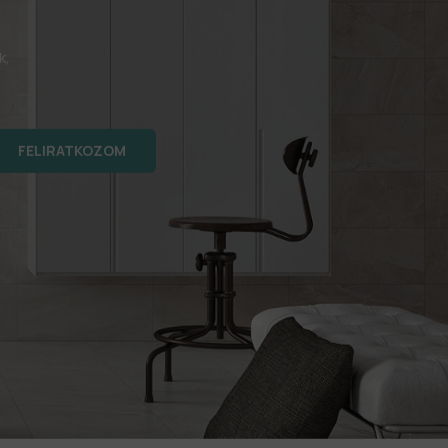
k,
FELIRATKOZOM