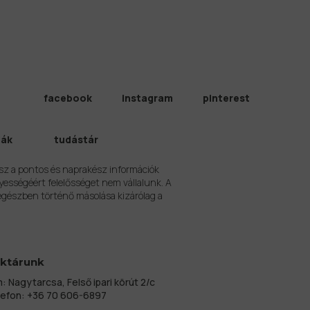
facebook
instagram
pinterest
iák
tudástár
sz a pontos és naprakész információk
yességéért felelősséget nem vállalunk. A
egészben történő másolása kizárólag a
ktárunk
: Nagytarcsa, Felső ipari körút 2/c
lefon:
+36 70 606-6897