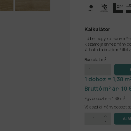
Kalkulátor
Írd be, hogy kb. hány m²-
kiszámolja ehhez hány do
láthatod a bruttó m² illetv
2
Burkolat m
1 doboz = 1,38 m
Bruttó m² ár:
10 
2
Egy dobozban:
1,38 m
Válaszd ki, hány dobozt s