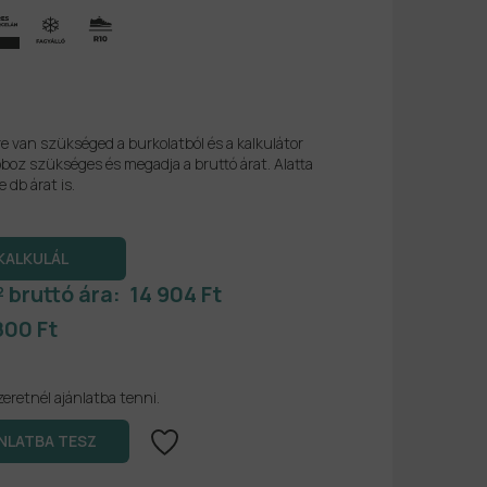
re van szükséged a burkolatból és a kalkulátor
boz szükséges és megadja a bruttó árat. Alatta
e db árat is.
² bruttó ára:
14 904 Ft
800 Ft
zeretnél ajánlatba tenni.