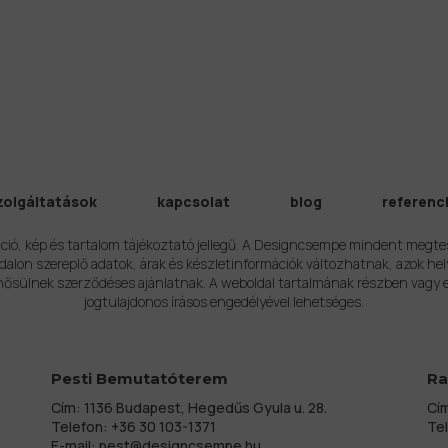
zolgáltatások
kapcsolat
blog
referenc
ció, kép és tartalom tájékoztató jellegű. A Designcsempe mindent megte
alon szereplő adatok, árak és készletinformációk változhatnak, azok hel
ősülnek szerződéses ajánlatnak. A weboldal tartalmának részben vagy 
jogtulajdonos írásos engedélyével lehetséges.
Pesti Bemutatóterem
Ra
Cím: 1136 Budapest, Hegedűs Gyula u. 28.
Cím
Telefon:
+36 30 103-1371
Te
E-mail:
pest@designcsempe.hu