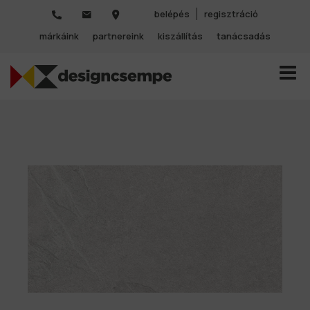
belépés
regisztráció
márkáink
partnereink
kiszállítás
tanácsadás
TOGGL