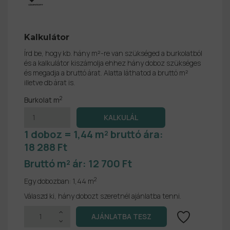
Kalkulátor
Írd be, hogy kb. hány m²-re van szükséged a burkolatból
és a kalkulátor kiszámolja ehhez hány doboz szükséges
és megadja a bruttó árat. Alatta láthatod a bruttó m²
illetve db árat is.
2
Burkolat m
1 doboz = 1,44 m² bruttó ára:
18 288 Ft
Bruttó m² ár:
12 700 Ft
2
Egy dobozban:
1,44 m
Válaszd ki, hány dobozt szeretnél ajánlatba tenni.