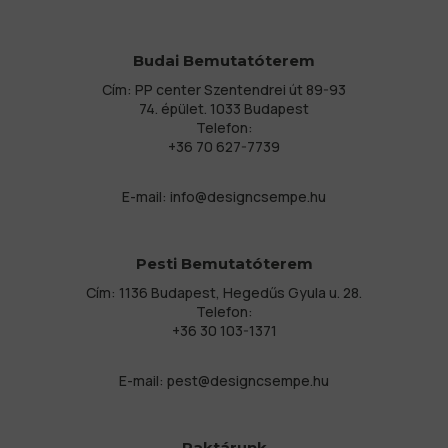
Budai Bemutatóterem
Cím: PP center Szentendrei út 89-93
74. épület. 1033 Budapest
Telefon:
+36 70 627-7739
E-mail:
info@designcsempe.hu
Pesti Bemutatóterem
Cím: 1136 Budapest, Hegedűs Gyula u. 28.
Telefon:
+36 30 103-1371
E-mail:
pest@designcsempe.hu
Raktárunk