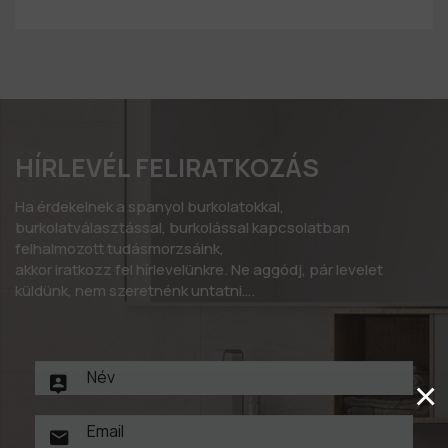
HÍRLEVÉL FELIRATKOZÁS
Ha érdekelnek a spanyol burkolatokkal,
burkolatválasztással, burkolással kapcsolatban
felhalmozott tudásmorzsáink,
akkor iratkozz fel hírlevelünkre. Ne aggódj, pár levelet
küldünk, nem szeretnénk untatni….
×