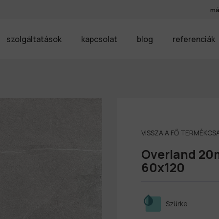
má
szolgáltatások
kapcsolat
blog
referenciák
VISSZA A FŐ TERMÉKC
Overland 20
60x120
Szürke