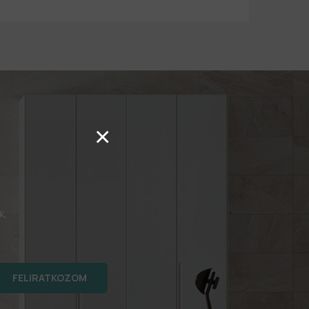
×
k,
FELIRATKOZOM