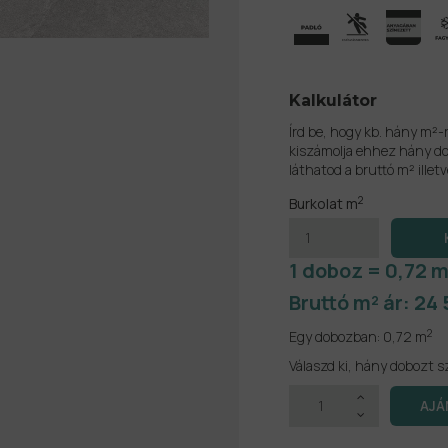
Kalkulátor
Írd be, hogy kb. hány m²-
kiszámolja ehhez hány do
láthatod a bruttó m² illetv
2
Burkolat m
1 doboz = 0,72 m
Bruttó m² ár:
24 
2
Egy dobozban:
0,72 m
Válaszd ki, hány dobozt s