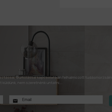
asztással, burkolással kapcsolatban felhalmozott tudásmorzsáin
let küldünk, nem szeretnénk untatni….