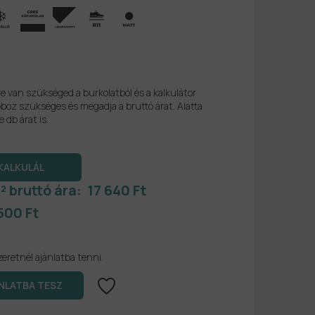
re van szükséged a burkolatból és a kalkulátor
boz szükséges és megadja a bruttó árat. Alatta
e db árat is.
² bruttó ára:
17 640 Ft
500 Ft
zeretnél ajánlatba tenni.