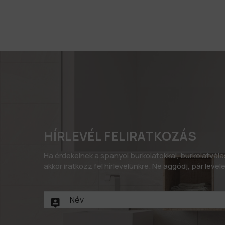
HÍRLEVÉL FELIRATKOZÁS
Ha érdekelnek a spanyol burkolatokkal, burkolatvál
akkor iratkozz fel hírlevelünkre. Ne aggódj, pár leve