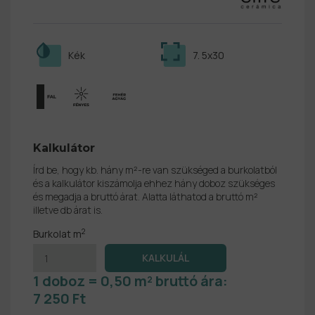
Kék
7. 5x30
Kalkulátor
Írd be, hogy kb. hány m²-re van szükséged a burkolatból
és a kalkulátor kiszámolja ehhez hány doboz szükséges
és megadja a bruttó árat. Alatta láthatod a bruttó m²
illetve db árat is.
2
Burkolat m
1 doboz = 0,50 m² bruttó ára:
7 250 Ft