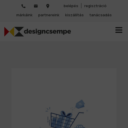
belépés
regisztráció
márkáink
partnereink
kiszállítás
tanácsadás
TOGGL