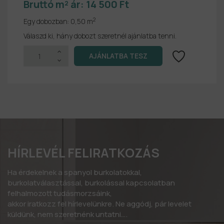
Bruttó m² ár:
14 500 Ft
2
Egy dobozban:
0,50 m
Válaszd ki, hány dobozt szeretnél ajánlatba tenni.
HÍRLEVÉL FELIRATKOZÁS
Ha érdekelnek a spanyol burkolatokkal,
burkolatválasztással, burkolással kapcsolatban
felhalmozott tudásmorzsáink,
akkor iratkozz fel hírlevelünkre. Ne aggódj, pár levelet
küldünk, nem szeretnénk untatni….