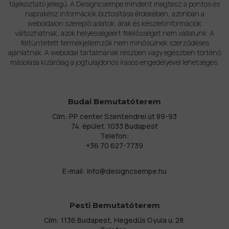
tájékoztató jellegű. A Designcsempe mindent megtesz a pontos és
naprakész információk biztosítása érdekében, azonban a
weboldalon szereplő adatok, árak és készletinformációk
változhatnak, azok helyességéért felelősséget nem vállalunk. A
feltüntetett termékjellemzők nem minősülnek szerződéses
ajánlatnak. A weboldal tartalmának részben vagy egészben történő
másolása kizárólag a jogtulajdonos írásos engedélyével lehetséges.
Budai Bemutatóterem
Cím: PP center Szentendrei út 89-93
74. épület. 1033 Budapest
Telefon:
+36 70 627-7739
E-mail:
info@designcsempe.hu
Pesti Bemutatóterem
Cím: 1136 Budapest, Hegedűs Gyula u. 28.