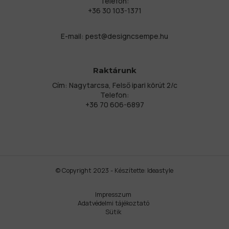
Telefon:
+36 30 103-1371
E-mail:
pest@designcsempe.hu
Raktárunk
Cím: Nagytarcsa, Felső ipari körút 2/c
Telefon:
+36 70 606-6897
© Copyright 2023 - Készítette:
Ideastyle
Impresszum
Adatvédelmi tájékoztató
Sütik