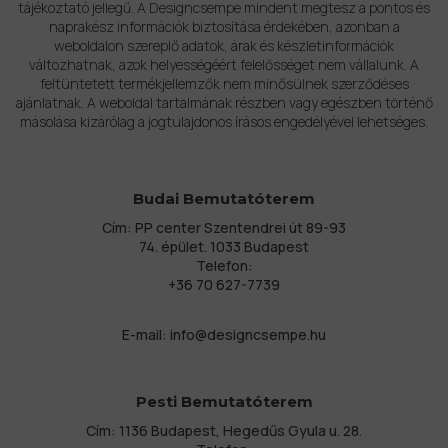
tájékoztató jellegű. A Designcsempe mindent megtesz a pontos és
naprakész információk biztosítása érdekében, azonban a
weboldalon szereplő adatok, árak és készletinformációk
változhatnak, azok helyességéért felelősséget nem vállalunk. A
feltüntetett termékjellemzők nem minősülnek szerződéses
ajánlatnak. A weboldal tartalmának részben vagy egészben történő
másolása kizárólag a jogtulajdonos írásos engedélyével lehetséges.
Budai Bemutatóterem
Cím: PP center Szentendrei út 89-93
74. épület. 1033 Budapest
Telefon:
+36 70 627-7739
E-mail:
info@designcsempe.hu
Pesti Bemutatóterem
Cím: 1136 Budapest, Hegedűs Gyula u. 28.