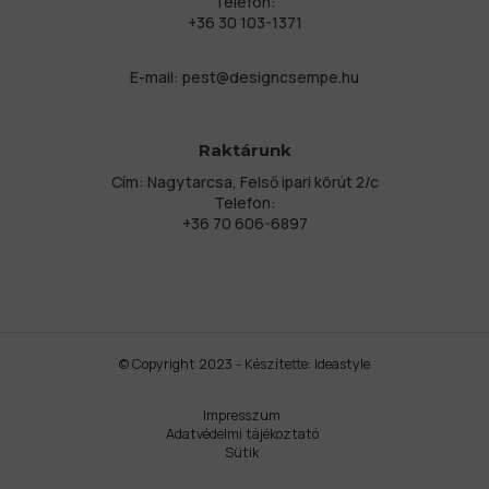
Telefon:
+36 30 103-1371
E-mail:
pest@designcsempe.hu
Raktárunk
Cím: Nagytarcsa, Felső ipari körút 2/c
Telefon:
+36 70 606-6897
© Copyright 2023 - Készítette:
Ideastyle
Impresszum
Adatvédelmi tájékoztató
Sütik