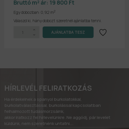
Bruttó m² ár:
19 800 Ft
2
Egy dobozban:
0,92 m
Válaszd ki, hány dobozt szeretnél ajánlatba tenni.
HÍRLEVÉL FELIRATKOZÁS
Ha érdekelnek a spanyol burkolatokkal,
burkolatválasztással, burkolással kapcsolatban
felhalmozott tudásmorzsáink,
akkor iratkozz fel hírlevelünkre. Ne aggódj, pár levelet
küldünk, nem szeretnénk untatni….