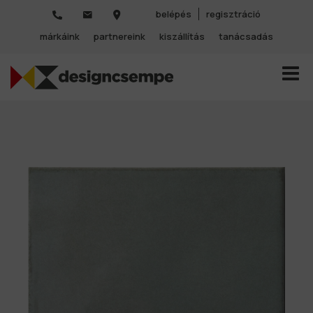
belépés
regisztráció
márkáink
partnereink
kiszállítás
tanácsadás
TOGGL