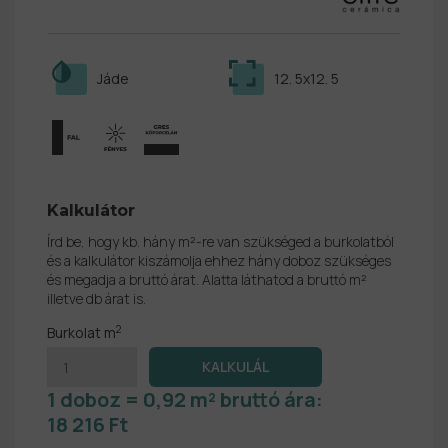
Jáde
12. 5x12. 5
Kalkulátor
Írd be, hogy kb. hány m²-re van szükséged a burkolatból
és a kalkulátor kiszámolja ehhez hány doboz szükséges
és megadja a bruttó árat. Alatta láthatod a bruttó m²
illetve db árat is.
2
Burkolat m
1 doboz = 0,92 m² bruttó ára:
18 216 Ft