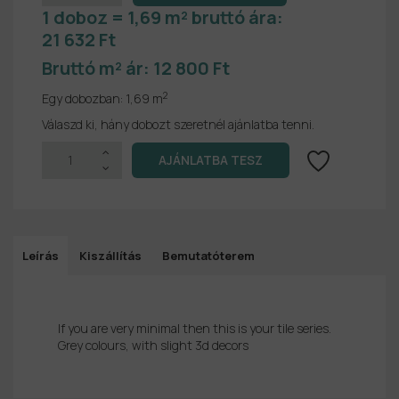
1 doboz = 1,69 m² bruttó ára:
21 632 Ft
Bruttó m² ár:
12 800 Ft
2
Egy dobozban:
1,69 m
Válaszd ki, hány dobozt szeretnél ajánlatba tenni.
Leírás
Kiszállítás
Bemutatóterem
If you are very minimal then this is your tile series.
Grey colours, with slight 3d decors