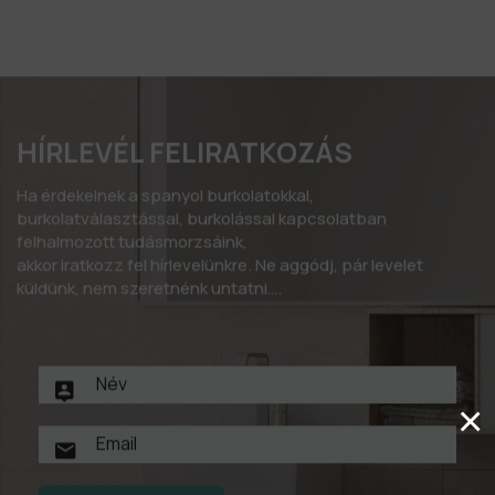
HÍRLEVÉL FELIRATKOZÁS
Ha érdekelnek a spanyol burkolatokkal,
burkolatválasztással, burkolással kapcsolatban
felhalmozott tudásmorzsáink,
akkor iratkozz fel hírlevelünkre. Ne aggódj, pár levelet
küldünk, nem szeretnénk untatni….
×