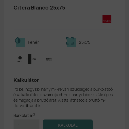
Citera Blanco 25x75
Fehér
25x75
Kalkulátor
Írd be, hogy kb. hány m²-re van szükséged a burkolatból
és a kalkulátor kiszámolja ehhez hány doboz szükséges
és megadja a bruttó árat. Alatta láthatod a bruttó m²
illetve db árat is.
2
Burkolat m