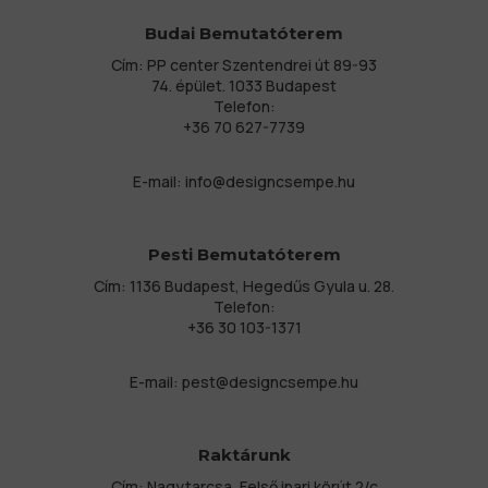
Budai Bemutatóterem
Cím: PP center Szentendrei út 89-93
74. épület. 1033 Budapest
Telefon:
+36 70 627-7739
E-mail:
info@designcsempe.hu
Pesti Bemutatóterem
Cím: 1136 Budapest, Hegedűs Gyula u. 28.
Telefon:
+36 30 103-1371
E-mail:
pest@designcsempe.hu
Raktárunk
Cím: Nagytarcsa, Felső ipari körút 2/c