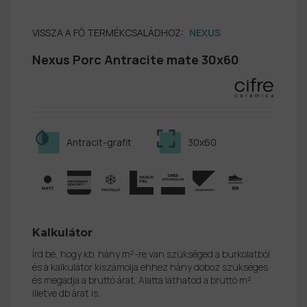
VISSZA A FŐ TERMÉKCSALÁDHOZ:
NEXUS
Nexus Porc Antracite mate 30x60
Antracit-grafit
30x60
Kalkulátor
Írd be, hogy kb. hány m²-re van szükséged a burkolatból
és a kalkulátor kiszámolja ehhez hány doboz szükséges
és megadja a bruttó árat. Alatta láthatod a bruttó m²
illetve db árat is.