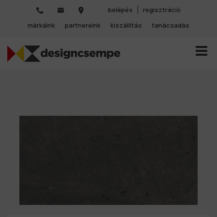
belépés
regisztráció
márkáink
partnereink
kiszállítás
tanácsadás
TOGGL