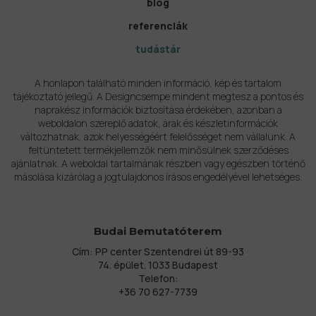
blog
referenciák
tudástár
A honlapon található minden információ, kép és tartalom
tájékoztató jellegű. A Designcsempe mindent megtesz a pontos és
naprakész információk biztosítása érdekében, azonban a
weboldalon szereplő adatok, árak és készletinformációk
változhatnak, azok helyességéért felelősséget nem vállalunk. A
feltüntetett termékjellemzők nem minősülnek szerződéses
ajánlatnak. A weboldal tartalmának részben vagy egészben történő
másolása kizárólag a jogtulajdonos írásos engedélyével lehetséges.
Budai Bemutatóterem
Cím: PP center Szentendrei út 89-93
74. épület. 1033 Budapest
Telefon:
+36 70 627-7739