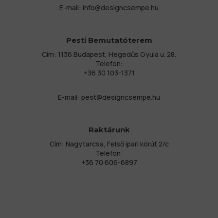
E-mail:
info@designcsempe.hu
Pesti Bemutatóterem
Cím: 1136 Budapest, Hegedűs Gyula u. 28.
Telefon:
+36 30 103-1371
E-mail:
pest@designcsempe.hu
Raktárunk
Cím: Nagytarcsa, Felső ipari körút 2/c
Telefon:
+36 70 606-6897