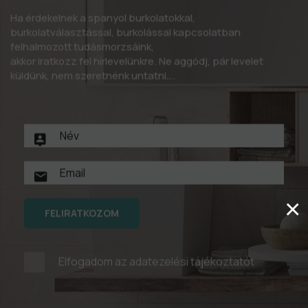
Ha érdekelnek a spanyol burkolatokkal,
burkolatválasztással, burkolással kapcsolatban
felhalmozott tudásmorzsáink,
akkor iratkozz fel hírlevelünkre. Ne aggódj, pár levelet
küldünk, nem szeretnénk untatni….
×
FELIRATKOZOM
Elfogadom az
adatezelési tájékoztatót