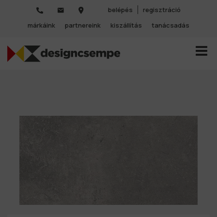
belépés
regisztráció
márkáink
partnereink
kiszállítás
tanácsadás
TOGGL