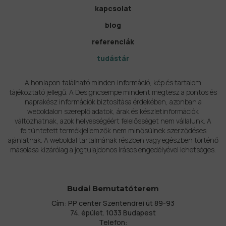
kapcsolat
blog
referenciák
tudástár
A honlapon található minden információ, kép és tartalom
tájékoztató jellegű. A Designcsempe mindent megtesz a pontos és
naprakész információk biztosítása érdekében, azonban a
weboldalon szereplő adatok, árak és készletinformációk
változhatnak, azok helyességéért felelősséget nem vállalunk. A
feltüntetett termékjellemzők nem minősülnek szerződéses
ajánlatnak. A weboldal tartalmának részben vagy egészben történő
másolása kizárólag a jogtulajdonos írásos engedélyével lehetséges.
Budai Bemutatóterem
Cím: PP center Szentendrei út 89-93
74. épület. 1033 Budapest
Telefon: