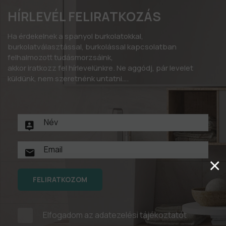
HÍRLEVÉL FELIRATKOZÁS
Ha érdekelnek a spanyol burkolatokkal,
burkolatválasztással, burkolással kapcsolatban
felhalmozott tudásmorzsáink,
akkor iratkozz fel hírlevelünkre. Ne aggódj, pár levelet
küldünk, nem szeretnénk untatni….
×
FELIRATKOZOM
Elfogadom az
adatezelési tájékoztatót