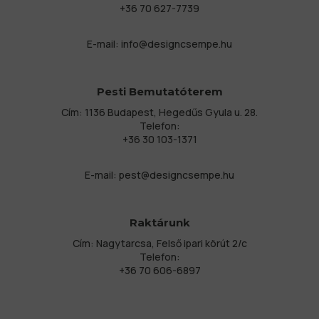
+36 70 627-7739
E-mail:
info@designcsempe.hu
Pesti Bemutatóterem
Cím: 1136 Budapest, Hegedűs Gyula u. 28.
Telefon:
+36 30 103-1371
E-mail:
pest@designcsempe.hu
Raktárunk
Cím: Nagytarcsa, Felső ipari körút 2/c
Telefon:
+36 70 606-6897