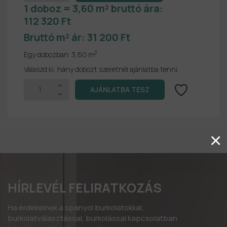
1 doboz = 3,60 m² bruttó ára:
112 320 Ft
Bruttó m² ár:
31 200 Ft
2
Egy dobozban:
3,60 m
Válaszd ki, hány dobozt szeretnél ajánlatba tenni.
×
HÍRLEVÉL FELIRATKOZÁS
Ha érdekelnek a spanyol burkolatokkal,
burkolatválasztással, burkolással kapcsolatban