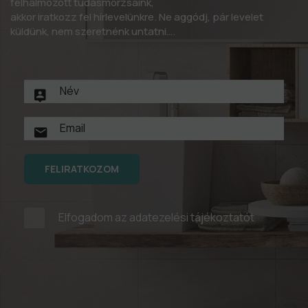
felhalmozott tudásmorzsáink,
akkor iratkozz fel hírlevelünkre. Ne aggódj, pár levelet
küldünk, nem szeretnénk untatni….
FELIRATKOZOM
Elfogadom az
adatezelési tájékoztatót