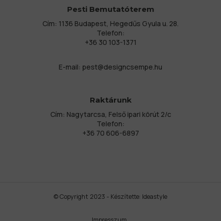
Pesti Bemutatóterem
Cím: 1136 Budapest, Hegedűs Gyula u. 28.
Telefon:
+36 30 103-1371
E-mail:
pest@designcsempe.hu
Raktárunk
Cím: Nagytarcsa, Felső ipari körút 2/c
Telefon:
+36 70 606-6897
© Copyright 2023 - Készítette:
Ideastyle
Impresszum