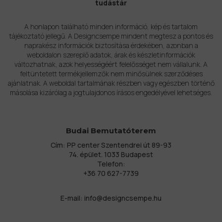
tudástár
A honlapon található minden információ, kép és tartalom
tájékoztató jellegű. A Designcsempe mindent megtesz a pontos és
naprakész információk biztosítása érdekében, azonban a
weboldalon szereplő adatok, árak és készletinformációk
változhatnak, azok helyességéért felelősséget nem vállalunk. A
feltüntetett termékjellemzők nem minősülnek szerződéses
ajánlatnak. A weboldal tartalmának részben vagy egészben történő
másolása kizárólag a jogtulajdonos írásos engedélyével lehetséges.
Budai Bemutatóterem
Cím: PP center Szentendrei út 89-93
74. épület. 1033 Budapest
Telefon:
+36 70 627-7739
E-mail:
info@designcsempe.hu