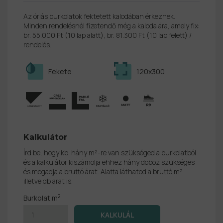
Az óriás burkolatok fektetett kalodában érkeznek.
Minden rendelésnél fizetendő még a kaloda ára, amely fix:
br. 55.000 Ft (10 lap alatt), br. 81.300 Ft (10 lap felett) /
rendelés.
Fekete
120x300
Kalkulátor
Írd be, hogy kb. hány m²-re van szükséged a burkolatból
és a kalkulátor kiszámolja ehhez hány doboz szükséges
és megadja a bruttó árat. Alatta láthatod a bruttó m²
illetve db árat is.
2
Burkolat m