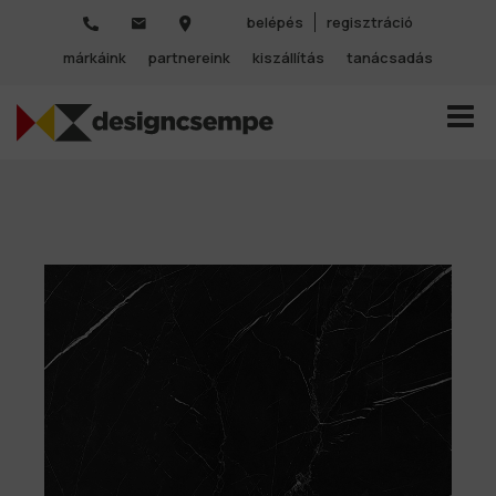
belépés
regisztráció
márkáink
partnereink
kiszállítás
tanácsadás
TOGGL