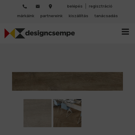
belépés
regisztráció
márkáink
partnereink
kiszállítás
tanácsadás
TOGGL