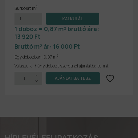
2
Burkolat m
1 doboz = 0,87 m² bruttó ára:
13 920 Ft
Bruttó m² ár:
16 000 Ft
2
Egy dobozban:
0,87 m
Válaszd ki, hány dobozt szeretnél ajánlatba tenni.
HÍRLEVÉL FELIRATKOZÁS