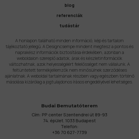
blog
referenciák
tudástár
A honlapon található minden információ, kép és tartalom
tájékoztató jellegű. A Designcsempe mindent megtesz a pontos és
naprakész információk biztosítása érdekében, azonban a
weboldalon szereplő adatok, árak és készletinformációk
változhatnak, azok helyességéért felelősséget nem vállalunk. A
feltüntetett termékjellemzők nem minősülnek szerződéses
ajánlatnak. A weboldal tartalmának részben vagy egészben történő
másolása kizárólag a jogtulajdonos írásos engedélyével lehetséges.
Budai Bemutatóterem
Cím: PP center Szentendrei út 89-93
74. épület. 1033 Budapest
Telefon:
+36 70 627-7739