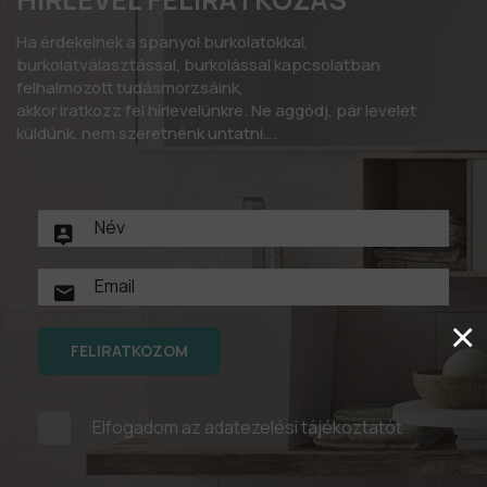
Ha érdekelnek a spanyol burkolatokkal,
burkolatválasztással, burkolással kapcsolatban
felhalmozott tudásmorzsáink,
akkor iratkozz fel hírlevelünkre. Ne aggódj, pár levelet
küldünk, nem szeretnénk untatni….
×
FELIRATKOZOM
Elfogadom az
adatezelési tájékoztatót