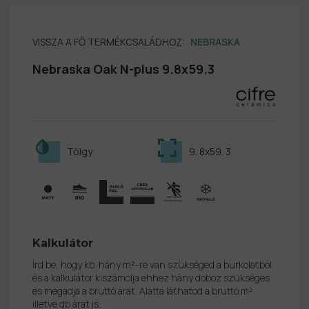
VISSZA A FŐ TERMÉKCSALÁDHOZ:
NEBRASKA
Nebraska Oak N-plus 9.8x59.3
Tölgy
9. 8x59. 3
Kalkulátor
Írd be, hogy kb. hány m²-re van szükséged a burkolatból
és a kalkulátor kiszámolja ehhez hány doboz szükséges
és megadja a bruttó árat. Alatta láthatod a bruttó m²
illetve db árat is.