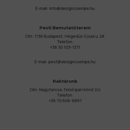
E-mail:
info@designcsempe.hu
Pesti Bemutatóterem
Cím: 1136 Budapest, Hegedűs Gyula u. 28.
Telefon:
+36 30 103-1371
E-mail:
pest@designcsempe.hu
Raktárunk
Cím: Nagytarcsa, Felső ipari körút 2/c
Telefon:
+36 70 606-6897