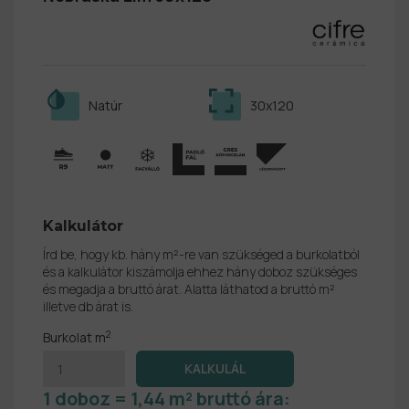
Natúr
30x120
Kalkulátor
Írd be, hogy kb. hány m²-re van szükséged a burkolatból
és a kalkulátor kiszámolja ehhez hány doboz szükséges
és megadja a bruttó árat. Alatta láthatod a bruttó m²
illetve db árat is.
2
Burkolat m
1 doboz = 1,44 m² bruttó ára: