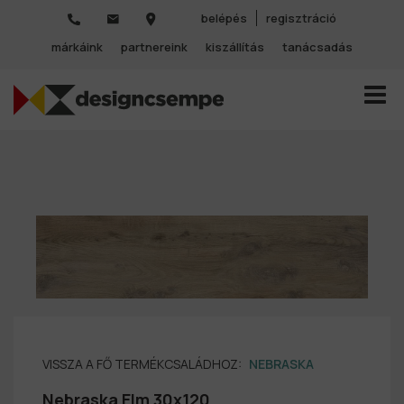
belépés
regisztráció
márkáink
partnereink
kiszállítás
tanácsadás
TOGGL
VISSZA A FŐ TERMÉKCSALÁDHOZ:
NEBRASKA
Nebraska Elm 30x120