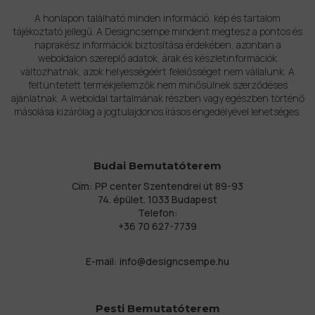
A honlapon található minden információ, kép és tartalom
tájékoztató jellegű. A Designcsempe mindent megtesz a pontos és
naprakész információk biztosítása érdekében, azonban a
weboldalon szereplő adatok, árak és készletinformációk
változhatnak, azok helyességéért felelősséget nem vállalunk. A
feltüntetett termékjellemzők nem minősülnek szerződéses
ajánlatnak. A weboldal tartalmának részben vagy egészben történő
másolása kizárólag a jogtulajdonos írásos engedélyével lehetséges.
Budai Bemutatóterem
Cím: PP center Szentendrei út 89-93
74. épület. 1033 Budapest
Telefon:
+36 70 627-7739
E-mail:
info@designcsempe.hu
Pesti Bemutatóterem