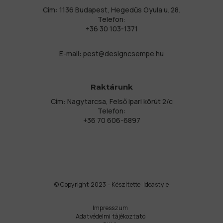
Cím: 1136 Budapest, Hegedűs Gyula u. 28.
Telefon:
+36 30 103-1371
E-mail:
pest@designcsempe.hu
Raktárunk
Cím: Nagytarcsa, Felső ipari körút 2/c
Telefon:
+36 70 606-6897
© Copyright 2023 - Készítette:
Ideastyle
Impresszum
Adatvédelmi tájékoztató