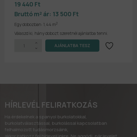
19 440 Ft
Bruttó m² ár:
13 500 Ft
2
Egy dobozban:
1,44 m
Válaszd ki, hány dobozt szeretnél ajánlatba tenni.
HÍRLEVÉL FELIRATKOZÁS
Ha érdekelnek a spanyol burkolatokkal,
burkolatválasztással, burkolással kapcsolatban
felhalmozott tudásmorzsáink,
akkor iratkozz fel hírlevelünkre. Ne aggódj, pár levelet