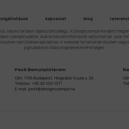
zolgáltatások
kapcsolat
blog
referenc
ció, kép és tartalom tájékoztató jellegű. A Designcsempe mindent megte
alon szereplő adatok, árak és készletinformációk változhatnak, azok hel
ősülnek szerződéses ajánlatnak. A weboldal tartalmának részben vagy 
jogtulajdonos írásos engedélyével lehetséges.
Pesti Bemutatóterem
Ra
Cím: 1136 Budapest, Hegedűs Gyula u. 28.
Cím
Telefon:
+36 30 103-1371
Te
E-mail:
pest@designcsempe.hu