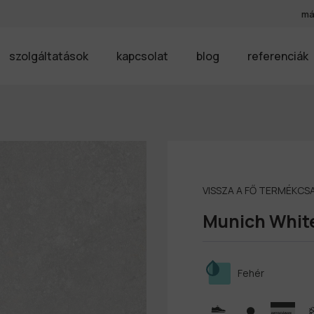
má
szolgáltatások
kapcsolat
blog
referenciák
VISSZA A FŐ TERMÉKC
Munich Whit
Fehér