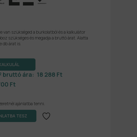
re van szükséged a burkolatból és a kalkulátor
boz szükséges és megadja a bruttó árat. Alatta
e db árat is.
² bruttó ára:
18 288 Ft
700 Ft
zeretnél ajánlatba tenni.