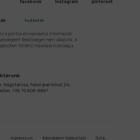
facebook
instagram
pinterest
iák
tudástár
sz a pontos és naprakész információk
yességéért felelősséget nem vállalunk. A
egészben történő másolása kizárólag a
ktárunk
: Nagytarcsa, Felső ipari körút 2/c
lefon:
+36 70 606-6897
Impresszum
Adatvédelmi tájékoztató
Sütik