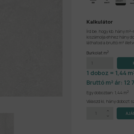
Kalkulátor
Írd be, hogy kb. hány m²-
kiszámolja ehhez hány do
láthatod a bruttó m² illetv
2
Burkolat m
1 doboz = 1,44 m
Bruttó m² ár:
12 
2
Egy dobozban:
1,44 m
Válaszd ki, hány dobozt s