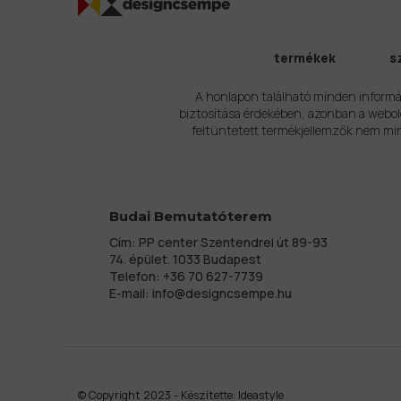
termékek
s
A honlapon található minden informá
biztosítása érdekében, azonban a webold
feltüntetett termékjellemzők nem min
Budai Bemutatóterem
Cím: PP center Szentendrei út 89-93
74. épület. 1033 Budapest
Telefon:
+36 70 627-7739
E-mail:
info@designcsempe.hu
© Copyright 2023 - Készítette:
Ideastyle