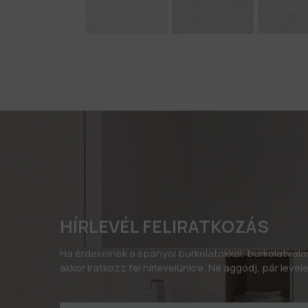
HÍRLEVÉL FELIRATKOZÁS
Ha érdekelnek a spanyol burkolatokkal, burkolatvál
akkor iratkozz fel hírlevelünkre. Ne aggódj, pár leve