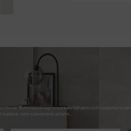
asztással, burkolással kapcsolatban felhalmozott tudásmorzsáin
let küldünk, nem szeretnénk untatni….