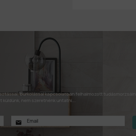
asztással, burkolással kapcsolatban felhalmozott tudásmorzsáin
let küldünk, nem szeretnénk untatni….