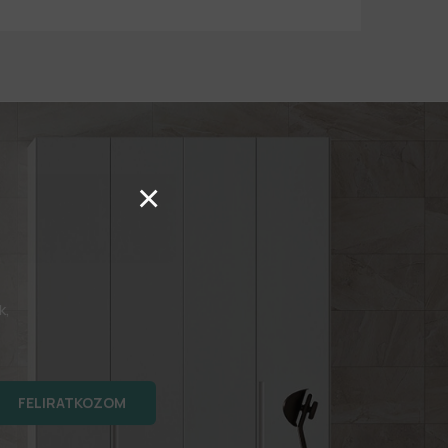
×
k,
FELIRATKOZOM