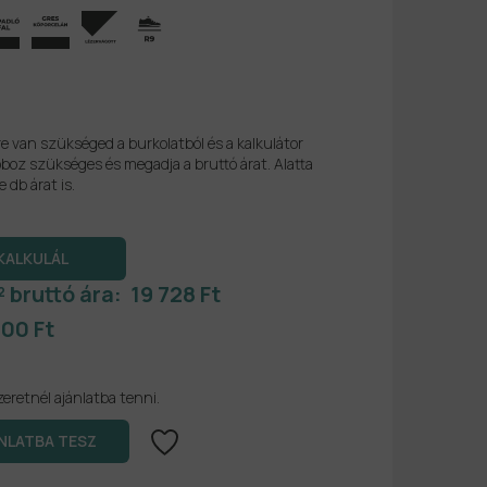
re van szükséged a burkolatból és a kalkulátor
boz szükséges és megadja a bruttó árat. Alatta
e db árat is.
² bruttó ára:
19 728 Ft
700 Ft
zeretnél ajánlatba tenni.