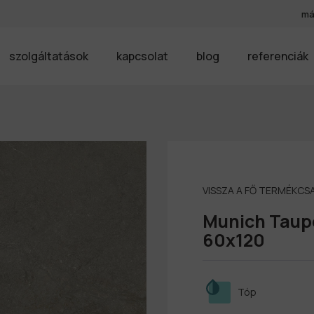
má
szolgáltatások
kapcsolat
blog
referenciák
VISSZA A FŐ TERMÉKC
Munich Taup
60x120
Tóp