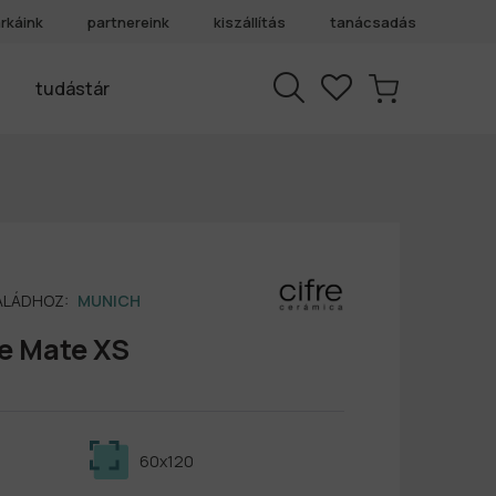
rkáink
partnereink
kiszállítás
tanácsadás
tudástár
SALÁDHOZ:
MUNICH
e Mate XS
60x120