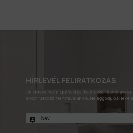
HÍRLEVÉL FELIRATKOZÁS
Ha érdekelnek a spanyol burkolatokkal, burkolatvál
akkor iratkozz fel hírlevelünkre. Ne aggódj, pár leve