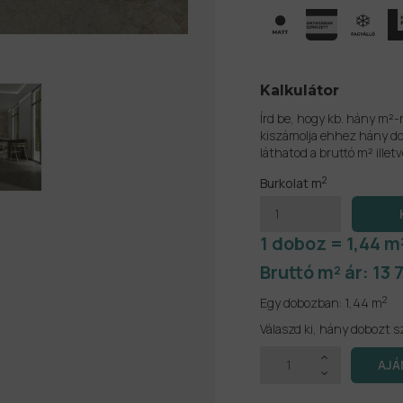
Kalkulátor
Írd be, hogy kb. hány m²-
kiszámolja ehhez hány do
láthatod a bruttó m² illetv
2
Burkolat m
1 doboz = 1,44 m
Bruttó m² ár:
13 
2
Egy dobozban:
1,44 m
Válaszd ki, hány dobozt s