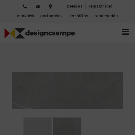
belépés
regisztráció
márkáink
partnereink
kiszállítás
tanácsadás
TOGGL