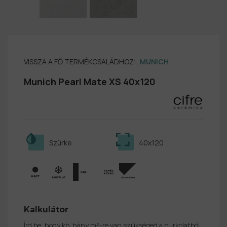
VISSZA A FŐ TERMÉKCSALÁDHOZ:
MUNICH
Munich Pearl Mate XS 40x120
Szürke
40x120
Kalkulátor
Írd be, hogy kb. hány m²-re van szükséged a burkolatból