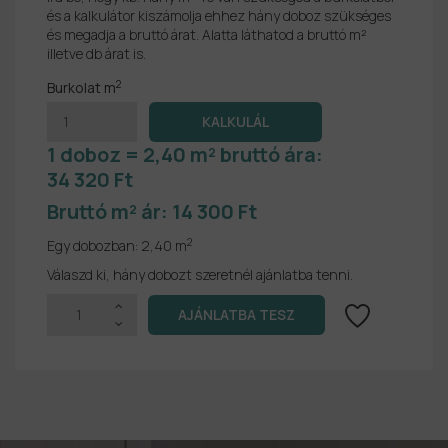
és a kalkulátor kiszámolja ehhez hány doboz szükséges
és megadja a bruttó árat. Alatta láthatod a bruttó m²
illetve db árat is.
2
Burkolat m
1 doboz = 2,40 m² bruttó ára:
34 320 Ft
Bruttó m² ár:
14 300 Ft
2
Egy dobozban:
2,40 m
Válaszd ki, hány dobozt szeretnél ajánlatba tenni.