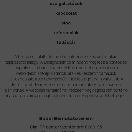
szolgáltatások
kapcsolat
blog
referenciák
tudástár
A honlapon található minden információ, kép és tartalom
tájékoztató jellegű. A Designcsempe mindent megtesz a pontos és
naprakész információk biztosítása érdekében, azonban a
weboldalon szereplő adatok, árak és készletinformációk
változhatnak, azok helyességéért felelősséget nem vállalunk. A
feltüntetett termékjellemzők nem minősülnek szerződéses
ajánlatnak. A weboldal tartalmának részben vagy egészben történő
másolása kizárólag a jogtulajdonos írásos engedélyével lehetséges.
Budai Bemutatóterem
Cím: PP center Szentendrei út 89-93