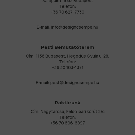
74. épület. 1033 Budapest
Telefon:
+36 70 627-7739
E-mail:
info@designcsempe.hu
Pesti Bemutatóterem
Cím: 1136 Budapest, Hegedűs Gyula u. 28.
Telefon:
+36 30 103-1371
E-mail:
pest@designcsempe.hu
Raktárunk
Cím: Nagytarcsa, Felső ipari körút 2/c
Telefon:
+36 70 606-6897