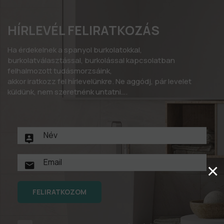
HÍRLEVÉL FELIRATKOZÁS
Ha érdekelnek a spanyol burkolatokkal,
burkolatválasztással, burkolással kapcsolatban
felhalmozott tudásmorzsáink,
akkor iratkozz fel hírlevelünkre. Ne aggódj, pár levelet
küldünk, nem szeretnénk untatni….
×
FELIRATKOZOM