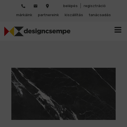
belépés
regisztráció
márkáink
partnereink
kiszállítás
tanácsadás
TOGGL