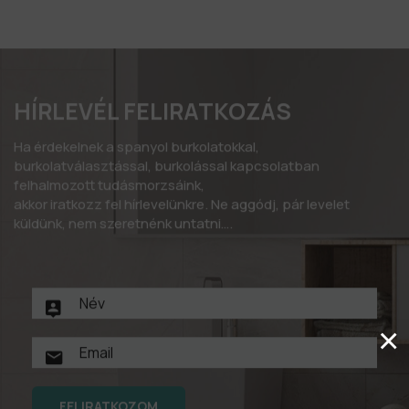
HÍRLEVÉL FELIRATKOZÁS
Ha érdekelnek a spanyol burkolatokkal,
burkolatválasztással, burkolással kapcsolatban
felhalmozott tudásmorzsáink,
akkor iratkozz fel hírlevelünkre. Ne aggódj, pár levelet
küldünk, nem szeretnénk untatni….
×
FELIRATKOZOM