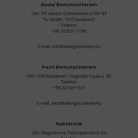
Budai Bemutatóterem
Cím: PP center Szentendrei út 89-93
74. épület. 1033 Budapest
Telefon:
+36 70 627-7739
E-mail:
info@designcsempe.hu
Pesti Bemutatóterem
Cím: 1136 Budapest, Hegedűs Gyula u. 28.
Telefon:
+36 30 103-1371
E-mail:
pest@designcsempe.hu
Raktárunk
Cím: Nagytarcsa, Felső ipari körút 2/c