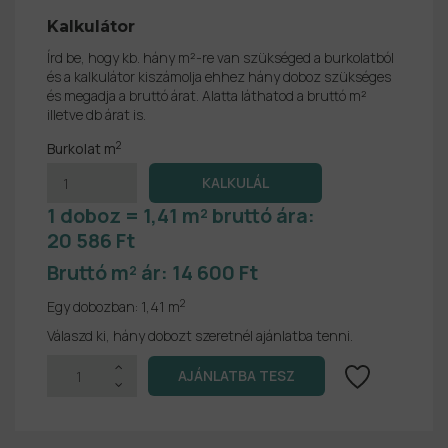
Kalkulátor
Írd be, hogy kb. hány m²-re van szükséged a burkolatból
és a kalkulátor kiszámolja ehhez hány doboz szükséges
és megadja a bruttó árat. Alatta láthatod a bruttó m²
illetve db árat is.
2
Burkolat m
1 doboz = 1,41 m² bruttó ára:
20 586 Ft
Bruttó m² ár:
14 600 Ft
2
Egy dobozban:
1,41 m
Válaszd ki, hány dobozt szeretnél ajánlatba tenni.