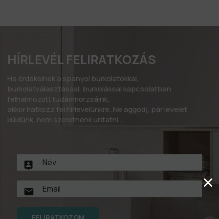
HÍRLEVÉL FELIRATKOZÁS
Ha érdekelnek a spanyol burkolatokkal,
burkolatválasztással, burkolással kapcsolatban
felhalmozott tudásmorzsáink,
akkor iratkozz fel hírlevelünkre. Ne aggódj, pár levelet
küldünk, nem szeretnénk untatni….
×
FELIRATKOZOM