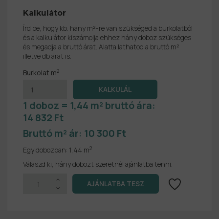
Kalkulátor
Írd be, hogy kb. hány m²-re van szükséged a burkolatból
és a kalkulátor kiszámolja ehhez hány doboz szükséges
és megadja a bruttó árat. Alatta láthatod a bruttó m²
illetve db árat is.
2
Burkolat m
1 doboz = 1,44 m² bruttó ára:
14 832 Ft
Bruttó m² ár:
10 300 Ft
2
Egy dobozban:
1,44 m
Válaszd ki, hány dobozt szeretnél ajánlatba tenni.