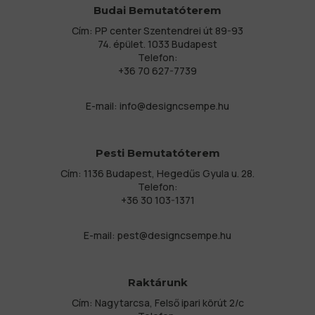
Budai Bemutatóterem
Cím: PP center Szentendrei út 89-93
74. épület. 1033 Budapest
Telefon:
+36 70 627-7739
E-mail:
info@designcsempe.hu
Pesti Bemutatóterem
Cím: 1136 Budapest, Hegedűs Gyula u. 28.
Telefon:
+36 30 103-1371
E-mail:
pest@designcsempe.hu
Raktárunk
Cím: Nagytarcsa, Felső ipari körút 2/c