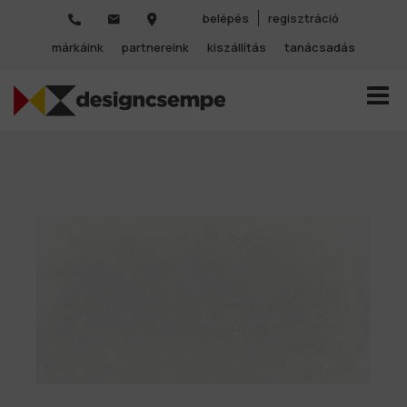
belépés
regisztráció
márkáink
partnereink
kiszállítás
tanácsadás
TOGGL