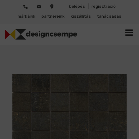
belépés
regisztráció
márkáink
partnereink
kiszállítás
tanácsadás
TOGGL