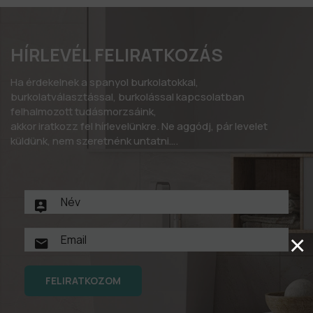
HÍRLEVÉL FELIRATKOZÁS
Ha érdekelnek a spanyol burkolatokkal,
burkolatválasztással, burkolással kapcsolatban
felhalmozott tudásmorzsáink,
akkor iratkozz fel hírlevelünkre. Ne aggódj, pár levelet
küldünk, nem szeretnénk untatni….
×
FELIRATKOZOM