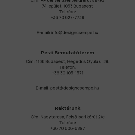
Cím: PP center Szentendrei út 89-93
74. épület. 1033 Budapest
Telefon:
+36 70 627-7739
E-mail:
info@designcsempe.hu
Pesti Bemutatóterem
Cím: 1136 Budapest, Hegedűs Gyula u. 28.
Telefon:
+36 30 103-1371
E-mail:
pest@designcsempe.hu
Raktárunk
Cím: Nagytarcsa, Felső ipari körút 2/c
Telefon:
+36 70 606-6897