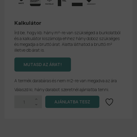
Kalkulátor
Írd be, hogy kb. hány m²-re van szükséged a burkolatból
és a kalkulátor kiszámolja ehhez hány doboz szükséges
és megadja a bruttó árat. Alatta láthatod a bruttó m²
illetve db árat is.
A termék darabáras és nem m2-re van megadva az ára
Válaszd ki, hány darabot szeretnél ajánlatba tenni.