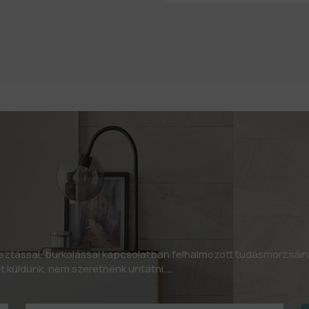
asztással, burkolással kapcsolatban felhalmozott tudásmorzsáin
let küldünk, nem szeretnénk untatni….