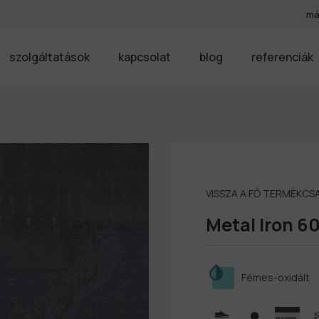
má
szolgáltatások
kapcsolat
blog
referenciák
VISSZA A FŐ TERMÉKC
Metal Iron 6
Fémes-oxidált