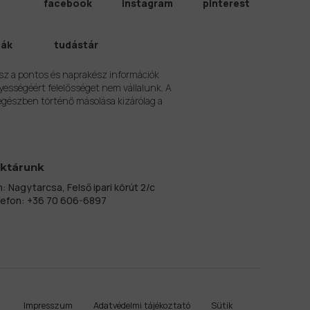
facebook
instagram
pinterest
iák
tudástár
sz a pontos és naprakész információk
yességéért felelősséget nem vállalunk. A
egészben történő másolása kizárólag a
ktárunk
: Nagytarcsa, Felső ipari körút 2/c
lefon:
+36 70 606-6897
Impresszum
Adatvédelmi tájékoztató
Sütik