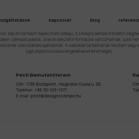
zolgáltatások
kapcsolat
blog
referenc
ció, kép és tartalom tájékoztató jellegű. A Designcsempe mindent megte
alon szereplő adatok, árak és készletinformációk változhatnak, azok hel
ősülnek szerződéses ajánlatnak. A weboldal tartalmának részben vagy 
jogtulajdonos írásos engedélyével lehetséges.
Pesti Bemutatóterem
Ra
Cím: 1136 Budapest, Hegedűs Gyula u. 28.
Cím
Telefon:
+36 30 103-1371
Te
E-mail:
pest@designcsempe.hu