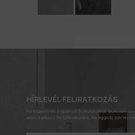
HÍRLEVÉL FELIRATKOZÁS
Ha érdekelnek a spanyol burkolatokkal, burkolatvál
akkor iratkozz fel hírlevelünkre. Ne aggódj, pár leve