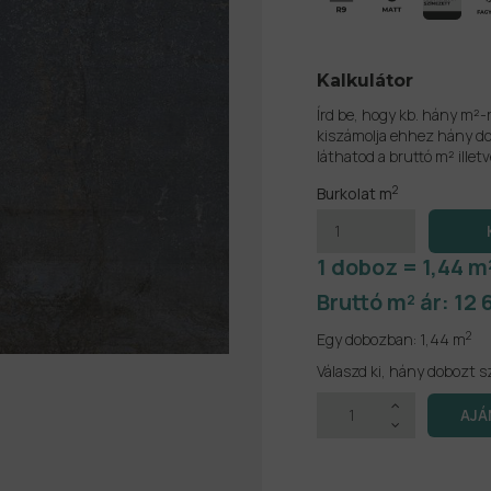
Kalkulátor
Írd be, hogy kb. hány m²-
kiszámolja ehhez hány do
láthatod a bruttó m² illetv
2
Burkolat m
1 doboz = 1,44 m
Bruttó m² ár:
12 
2
Egy dobozban:
1,44 m
Válaszd ki, hány dobozt s