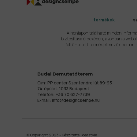
termékek
s
A honlapon található minden informá
biztosítása érdekében, azonban a webold
feltüntetett termékjellemzők nem min
Budai Bemutatóterem
Cím: PP center Szentendrei út 89-93
74. épület. 1033 Budapest
Telefon:
+36 70 627-7739
E-mail:
info@designcsempe.hu
© Copyright 2023 - Készítette:
Ideastyle