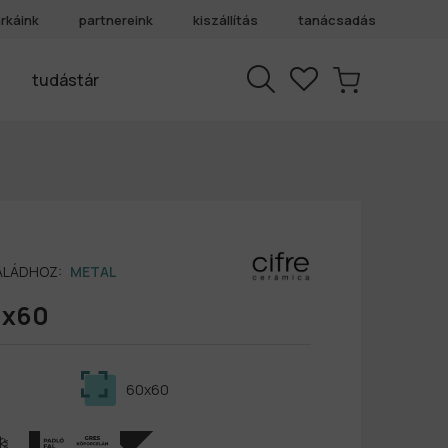
rkáink
partnereink
kiszállítás
tanácsadás
tudástár
SALÁDHOZ:
METAL
0x60
60x60