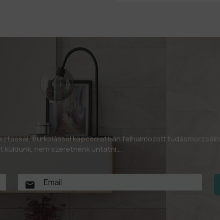
asztással, burkolással kapcsolatban felhalmozott tudásmorzsáin
let küldünk, nem szeretnénk untatni….