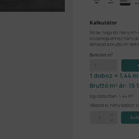
Kalkulátor
Írd be, hogy kb. hány m²-
kiszámolja ehhez hány do
láthatod a bruttó m² illetv
2
Burkolat m
1 doboz = 1,44 m
Bruttó m² ár:
15 
2
Egy dobozban:
1,44 m
Válaszd ki, hány dobozt s