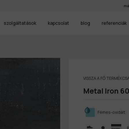
má
szolgáltatások
kapcsolat
blog
referenciák
VISSZA A FŐ TERMÉKC
Metal Iron 6
Fémes-oxidált