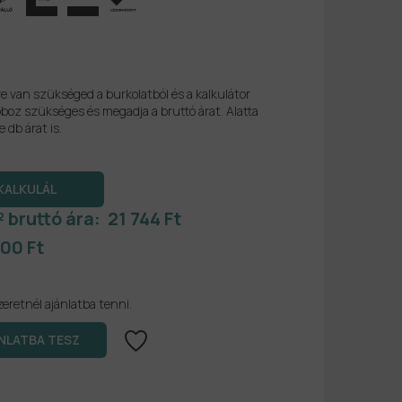
re van szükséged a burkolatból és a kalkulátor
boz szükséges és megadja a bruttó árat. Alatta
e db árat is.
² bruttó ára:
21 744 Ft
100 Ft
zeretnél ajánlatba tenni.