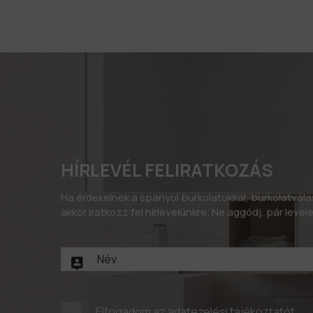
HÍRLEVÉL FELIRATKOZÁS
Ha érdekelnek a spanyol burkolatokkal, burkolatvál
akkor iratkozz fel hírlevelünkre. Ne aggódj, pár leve
Elfogadom az
adatezelési tájékoztatót