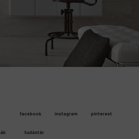
facebook
instagram
pinterest
iák
tudástár