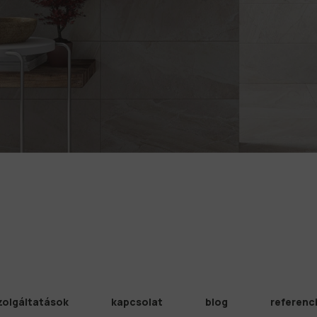
zolgáltatások
kapcsolat
blog
referenc