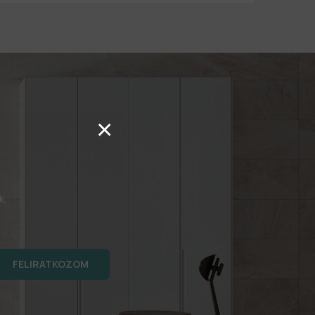
×
k,
FELIRATKOZOM