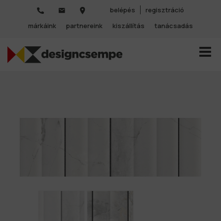
belépés
regisztráció
márkáink
partnereink
kiszállítás
tanácsadás
TOGGL