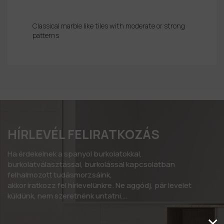
Classical marble like tiles with moderate or strong
patterns
HÍRLEVÉL FELIRATKOZÁS
Ha érdekelnek a spanyol burkolatokkal,
burkolatválasztással, burkolással kapcsolatban
felhalmozott tudásmorzsáink,
akkor iratkozz fel hírlevelünkre. Ne aggódj, pár levelet
küldünk, nem szeretnénk untatni….
×