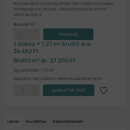
és a kalkulátor kiszámolja ehhez hány doboz szükséges
és megadja a bruttó árat. Alatta láthatod a bruttó m²
illetve db árat is.
2
Burkolat m
1 doboz = 1,27 m² bruttó ára:
34 462 Ft
Bruttó m² ár:
27 200 Ft
2
Egy dobozban:
1,27 m
Válaszd ki, hány dobozt szeretnél ajánlatba tenni.
Leírás
Kiszállítás
Bemutatóterem