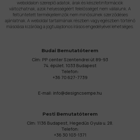
weboldalon szereplő adatok, árak és készletinformációk
változhatnak, azok helyességéért felelősséget nem vállalunk. A
feltüntetett termékjellemzők nem minősülnek szerződéses
ajánlatnak. A weboldal tartalmának részben vagy egészben történő
másolása kizárólag a jogtulajdonos írásos engedélyével lehetséges.
Budai Bemutatóterem
Cím: PP center Szentendrei út 89-93
74. épület. 1033 Budapest
Telefon:
+36 70 627-7739
E-mail:
info@designcsempe.hu
Pesti Bemutatóterem
Cím: 1136 Budapest, Hegedűs Gyula u. 28.
Telefon:
+36 30 103-1371