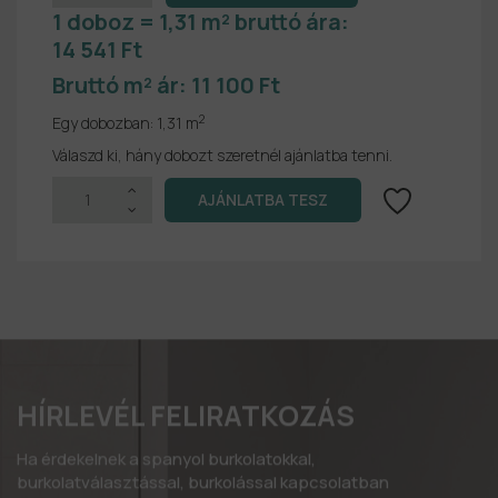
1 doboz = 1,31 m² bruttó ára:
14 541 Ft
Bruttó m² ár:
11 100 Ft
2
Egy dobozban:
1,31 m
Válaszd ki, hány dobozt szeretnél ajánlatba tenni.
HÍRLEVÉL FELIRATKOZÁS
Ha érdekelnek a spanyol burkolatokkal,
burkolatválasztással, burkolással kapcsolatban