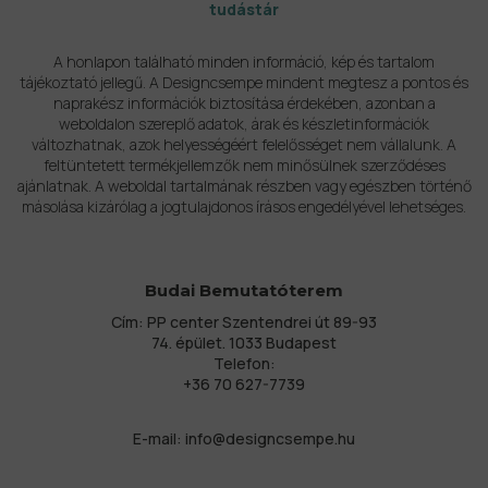
tudástár
A honlapon található minden információ, kép és tartalom
tájékoztató jellegű. A Designcsempe mindent megtesz a pontos és
naprakész információk biztosítása érdekében, azonban a
weboldalon szereplő adatok, árak és készletinformációk
változhatnak, azok helyességéért felelősséget nem vállalunk. A
feltüntetett termékjellemzők nem minősülnek szerződéses
ajánlatnak. A weboldal tartalmának részben vagy egészben történő
másolása kizárólag a jogtulajdonos írásos engedélyével lehetséges.
Budai Bemutatóterem
Cím: PP center Szentendrei út 89-93
74. épület. 1033 Budapest
Telefon:
+36 70 627-7739
E-mail:
info@designcsempe.hu