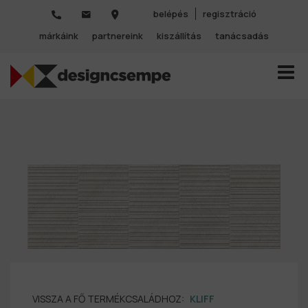
belépés
regisztráció
márkáink
partnereink
kiszállítás
tanácsadás
TOGGL
VISSZA A FŐ TERMÉKCSALÁDHOZ:
KLIFF