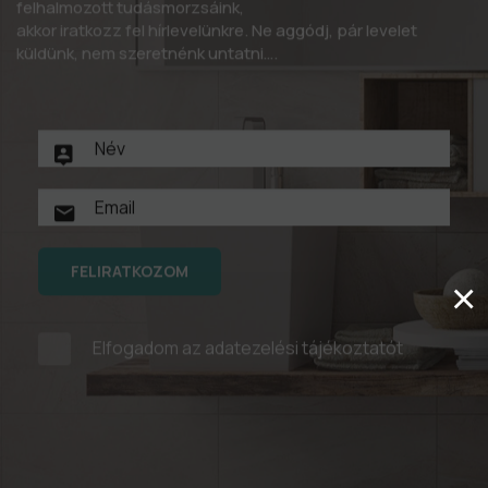
felhalmozott tudásmorzsáink,
akkor iratkozz fel hírlevelünkre. Ne aggódj, pár levelet
küldünk, nem szeretnénk untatni….
FELIRATKOZOM
×
Elfogadom az
adatezelési tájékoztatót