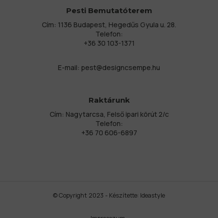
Pesti Bemutatóterem
Cím: 1136 Budapest, Hegedűs Gyula u. 28.
Telefon:
+36 30 103-1371
E-mail:
pest@designcsempe.hu
Raktárunk
Cím: Nagytarcsa, Felső ipari körút 2/c
Telefon:
+36 70 606-6897
© Copyright 2023 - Készítette:
Ideastyle