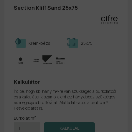
Section Kliff Sand 25x75
Krém-bézs
25x75
Kalkulátor
Írd be, hogy kb. hány m²-re van szükséged a burkolatból
és a kalkulátor kiszámolja ehhez hány doboz szükséges
és megadja a bruttó árat. Alatta láthatod a bruttó m²
illetve db árat is.
2
Burkolat m