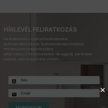
HÍRLEVÉL FELIRATKOZÁS
Ha érdekelnek a spanyol burkolatokkal,
burkolatválasztással, burkolással kapcsolatban
felhalmozott tudásmorzsáink,
akkor iratkozz fel hírlevelünkre. Ne aggódj, pár levelet
küldünk, nem szeretnénk untatni….
×
FELIRATKOZOM