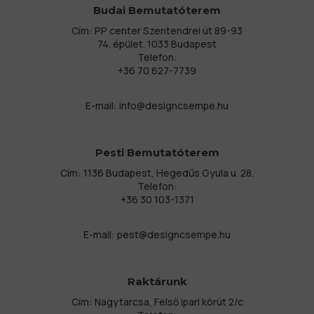
Budai Bemutatóterem
Cím: PP center Szentendrei út 89-93
74. épület. 1033 Budapest
Telefon:
+36 70 627-7739
E-mail:
info@designcsempe.hu
Pesti Bemutatóterem
Cím: 1136 Budapest, Hegedűs Gyula u. 28.
Telefon:
+36 30 103-1371
E-mail:
pest@designcsempe.hu
Raktárunk
Cím: Nagytarcsa, Felső ipari körút 2/c