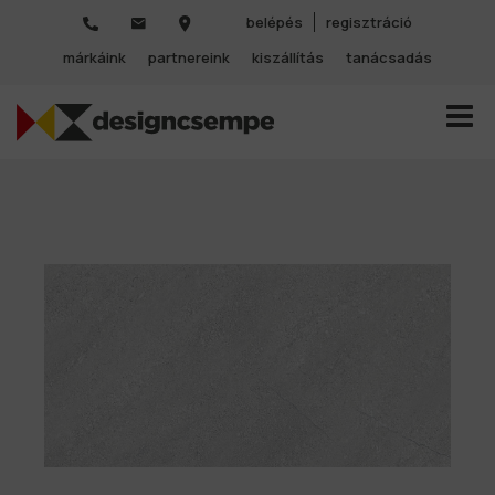
belépés
regisztráció
márkáink
partnereink
kiszállítás
tanácsadás
TOGGL