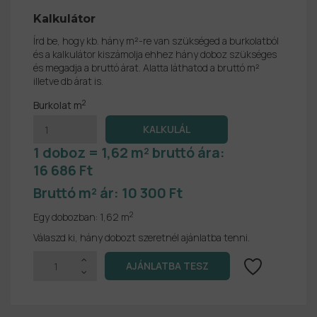
Kalkulátor
Írd be, hogy kb. hány m²-re van szükséged a burkolatból
és a kalkulátor kiszámolja ehhez hány doboz szükséges
és megadja a bruttó árat. Alatta láthatod a bruttó m²
illetve db árat is.
2
Burkolat m
1 doboz = 1,62 m² bruttó ára:
16 686 Ft
Bruttó m² ár:
10 300 Ft
2
Egy dobozban:
1,62 m
Válaszd ki, hány dobozt szeretnél ajánlatba tenni.