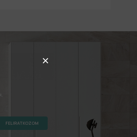
×
k,
FELIRATKOZOM