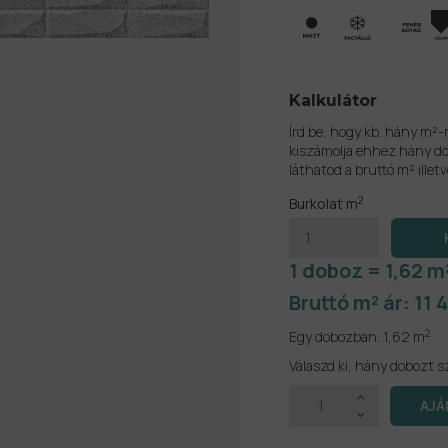
Kalkulátor
Írd be, hogy kb. hány m²-
kiszámolja ehhez hány do
láthatod a bruttó m² illetv
2
Burkolat m
1 doboz = 1,62 m
Bruttó m² ár:
11 
2
Egy dobozban:
1,62 m
Válaszd ki, hány dobozt s