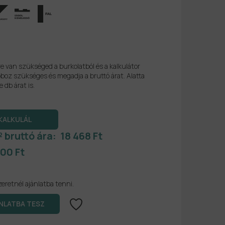
re van szükséged a burkolatból és a kalkulátor
boz szükséges és megadja a bruttó árat. Alatta
e db árat is.
² bruttó ára:
18 468 Ft
400 Ft
zeretnél ajánlatba tenni.