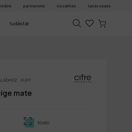
rkáink
partnereink
kiszállítás
tanácsadás
tudástár
SALÁDHOZ:
KLIFF
eige mate
30x60