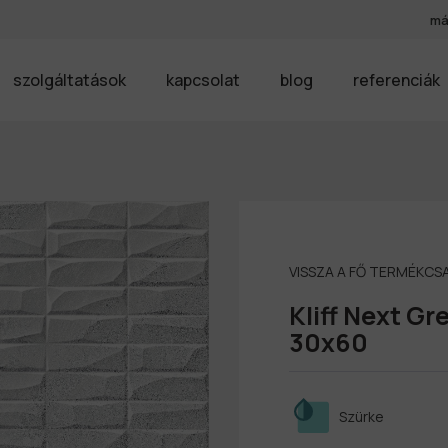
má
szolgáltatások
kapcsolat
blog
referenciák
VISSZA A FŐ TERMÉKC
Kliff Next Gr
30x60
Szürke