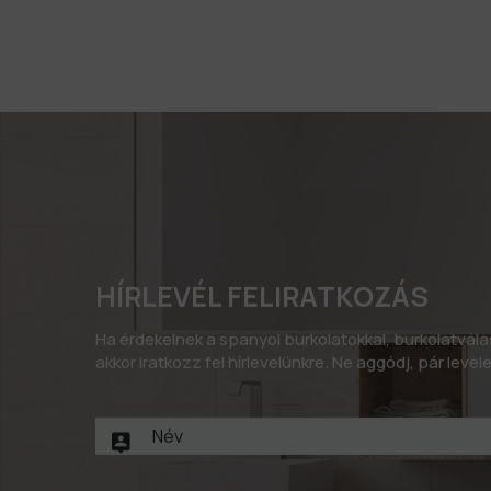
HÍRLEVÉL FELIRATKOZÁS
Ha érdekelnek a spanyol burkolatokkal, burkolatvál
akkor iratkozz fel hírlevelünkre. Ne aggódj, pár leve