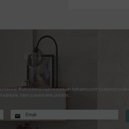
asztással, burkolással kapcsolatban felhalmozott tudásmorzsáin
let küldünk, nem szeretnénk untatni….