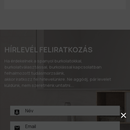
HÍRLEVÉL FELIRATKOZÁS
Ha érdekelnek a spanyol burkolatokkal,
burkolatválasztással, burkolással kapcsolatban
felhalmozott tudásmorzsáink,
akkor iratkozz fel hírlevelünkre. Ne aggódj, pár levelet
küldünk, nem szeretnénk untatni….
×