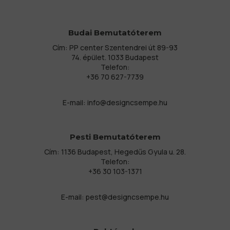
Budai Bemutatóterem
Cím: PP center Szentendrei út 89-93
74. épület. 1033 Budapest
Telefon:
+36 70 627-7739
E-mail:
info@designcsempe.hu
Pesti Bemutatóterem
Cím: 1136 Budapest, Hegedűs Gyula u. 28.
Telefon:
+36 30 103-1371
E-mail:
pest@designcsempe.hu