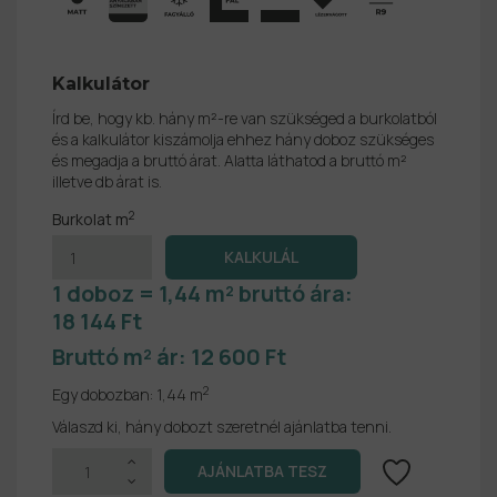
Kalkulátor
Írd be, hogy kb. hány m²-re van szükséged a burkolatból
és a kalkulátor kiszámolja ehhez hány doboz szükséges
és megadja a bruttó árat. Alatta láthatod a bruttó m²
illetve db árat is.
2
Burkolat m
1 doboz = 1,44 m² bruttó ára:
18 144 Ft
Bruttó m² ár:
12 600 Ft
2
Egy dobozban:
1,44 m
Válaszd ki, hány dobozt szeretnél ajánlatba tenni.