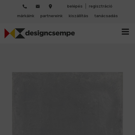
belépés
regisztráció
márkáink
partnereink
kiszállítás
tanácsadás
TOGGL