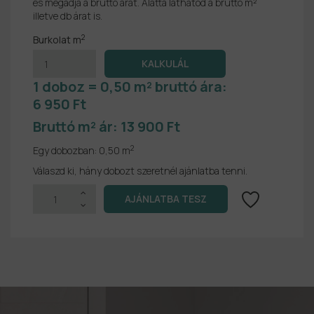
és megadja a bruttó árat. Alatta láthatod a bruttó m²
illetve db árat is.
2
Burkolat m
1 doboz = 0,50 m² bruttó ára:
6 950 Ft
Bruttó m² ár:
13 900 Ft
2
Egy dobozban:
0,50 m
Válaszd ki, hány dobozt szeretnél ajánlatba tenni.