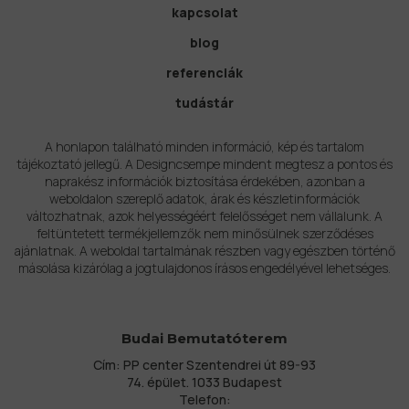
kapcsolat
blog
referenciák
tudástár
A honlapon található minden információ, kép és tartalom
tájékoztató jellegű. A Designcsempe mindent megtesz a pontos és
naprakész információk biztosítása érdekében, azonban a
weboldalon szereplő adatok, árak és készletinformációk
változhatnak, azok helyességéért felelősséget nem vállalunk. A
feltüntetett termékjellemzők nem minősülnek szerződéses
ajánlatnak. A weboldal tartalmának részben vagy egészben történő
másolása kizárólag a jogtulajdonos írásos engedélyével lehetséges.
Budai Bemutatóterem
Cím: PP center Szentendrei út 89-93
74. épület. 1033 Budapest
Telefon: