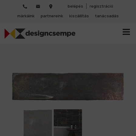
belépés
regisztráció
márkáink
partnereink
kiszállítás
tanácsadás
TOGGL