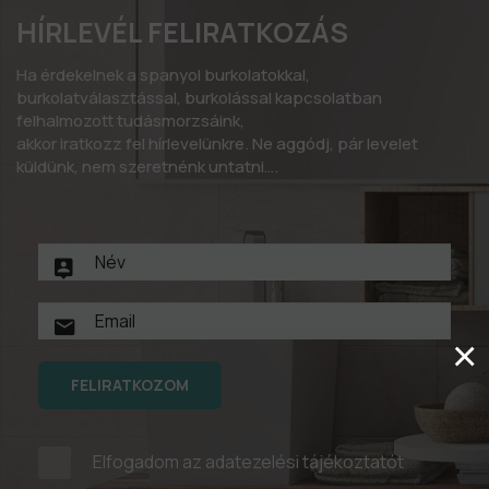
HÍRLEVÉL FELIRATKOZÁS
Ha érdekelnek a spanyol burkolatokkal,
burkolatválasztással, burkolással kapcsolatban
felhalmozott tudásmorzsáink,
akkor iratkozz fel hírlevelünkre. Ne aggódj, pár levelet
küldünk, nem szeretnénk untatni….
×
FELIRATKOZOM
Elfogadom az
adatezelési tájékoztatót