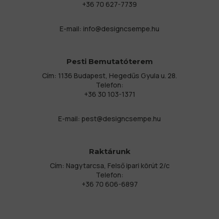
+36 70 627-7739
E-mail:
info@designcsempe.hu
Pesti Bemutatóterem
Cím: 1136 Budapest, Hegedűs Gyula u. 28.
Telefon:
+36 30 103-1371
E-mail:
pest@designcsempe.hu
Raktárunk
Cím: Nagytarcsa, Felső ipari körút 2/c
Telefon:
+36 70 606-6897