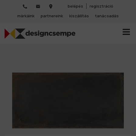
belépés
regisztráció
márkáink
partnereink
kiszállítás
tanácsadás
TOGGL