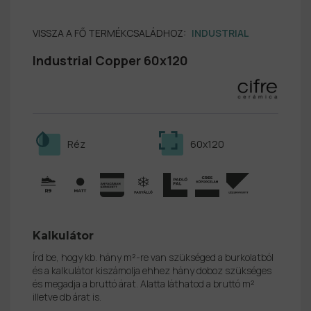
VISSZA A FŐ TERMÉKCSALÁDHOZ:
INDUSTRIAL
Industrial Copper 60x120
Réz
60x120
Kalkulátor
Írd be, hogy kb. hány m²-re van szükséged a burkolatból
és a kalkulátor kiszámolja ehhez hány doboz szükséges
és megadja a bruttó árat. Alatta láthatod a bruttó m²
illetve db árat is.