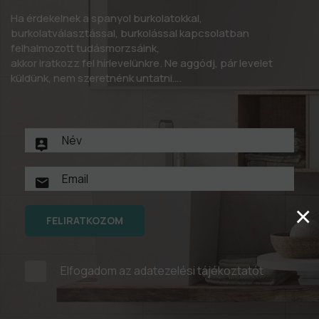
Ha érdekelnek a spanyol burkolatokkal,
burkolatválasztással, burkolással kapcsolatban
felhalmozott tudásmorzsáink,
akkor iratkozz fel hírlevelünkre. Ne aggódj, pár levelet
küldünk, nem szeretnénk untatni….
×
FELIRATKOZOM
Elfogadom az
adatezelési tájékoztatót