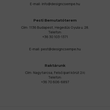
E-mail:
info@designcsempe.hu
Pesti Bemutatóterem
Cím: 1136 Budapest, Hegedűs Gyula u. 28.
Telefon:
+36 30 103-1371
E-mail:
pest@designcsempe.hu
Raktárunk
Cím: Nagytarcsa, Felső ipari körút 2/c
Telefon:
+36 70 606-6897