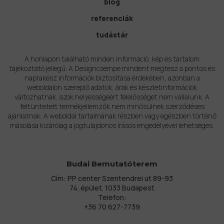
blog
referenciák
tudástár
A honlapon található minden információ, kép és tartalom
tájékoztató jellegű. A Designcsempe mindent megtesz a pontos és
naprakész információk biztosítása érdekében, azonban a
weboldalon szereplő adatok, árak és készletinformációk
változhatnak, azok helyességéért felelősséget nem vállalunk. A
feltüntetett termékjellemzők nem minősülnek szerződéses
ajánlatnak. A weboldal tartalmának részben vagy egészben történő
másolása kizárólag a jogtulajdonos írásos engedélyével lehetséges.
Budai Bemutatóterem
Cím: PP center Szentendrei út 89-93
74. épület. 1033 Budapest
Telefon:
+36 70 627-7739