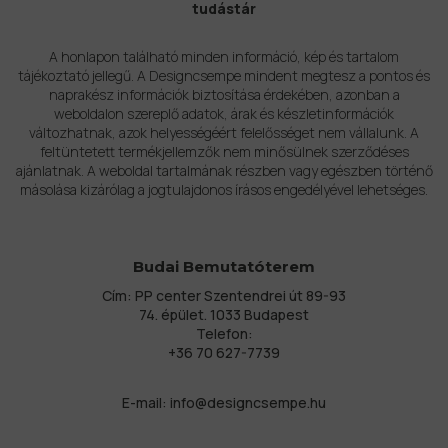
tudástár
A honlapon található minden információ, kép és tartalom
tájékoztató jellegű. A Designcsempe mindent megtesz a pontos és
naprakész információk biztosítása érdekében, azonban a
weboldalon szereplő adatok, árak és készletinformációk
változhatnak, azok helyességéért felelősséget nem vállalunk. A
feltüntetett termékjellemzők nem minősülnek szerződéses
ajánlatnak. A weboldal tartalmának részben vagy egészben történő
másolása kizárólag a jogtulajdonos írásos engedélyével lehetséges.
Budai Bemutatóterem
Cím: PP center Szentendrei út 89-93
74. épület. 1033 Budapest
Telefon:
+36 70 627-7739
E-mail:
info@designcsempe.hu