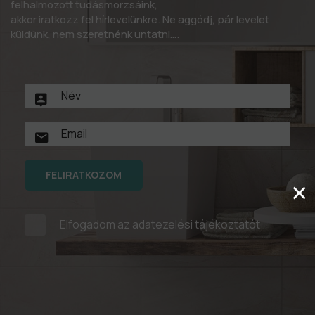
felhalmozott tudásmorzsáink,
akkor iratkozz fel hírlevelünkre. Ne aggódj, pár levelet
küldünk, nem szeretnénk untatni….
FELIRATKOZOM
×
Elfogadom az
adatezelési tájékoztatót