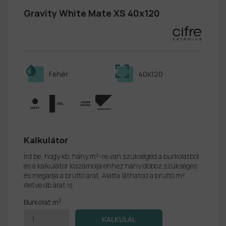
Gravity White Mate XS 40x120
Fehér
40x120
Kalkulátor
Írd be, hogy kb. hány m²-re van szükséged a burkolatból
és a kalkulátor kiszámolja ehhez hány doboz szükséges
és megadja a bruttó árat. Alatta láthatod a bruttó m²
illetve db árat is.
2
Burkolat m