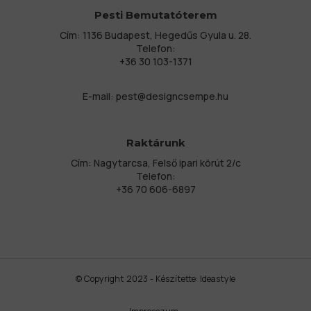
Pesti Bemutatóterem
Cím: 1136 Budapest, Hegedűs Gyula u. 28.
Telefon:
+36 30 103-1371
E-mail:
pest@designcsempe.hu
Raktárunk
Cím: Nagytarcsa, Felső ipari körút 2/c
Telefon:
+36 70 606-6897
© Copyright 2023 - Készítette:
Ideastyle