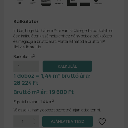
Kalkulátor
Írd be, hogy kb. hány m²-re van szükséged a burkolatból
és a kalkulátor kiszámolja ehhez hány doboz szükséges
és megadja a bruttó árat. Alatta láthatod a bruttó m²
illetve db árat is.
2
Burkolat m
1 doboz = 1,44 m² bruttó ára:
28 224 Ft
Bruttó m² ár:
19 600 Ft
2
Egy dobozban:
1,44 m
Válaszd ki, hány dobozt szeretnél ajánlatba tenni.