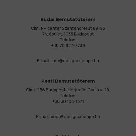
Budai Bemutatóterem
Cím: PP center Szentendrei út 89-93
74. épület. 1033 Budapest
Telefon:
+36 70 627-7739
E-mail:
info@designcsempe.hu
Pesti Bemutatóterem
Cím: 1136 Budapest, Hegedűs Gyula u. 28.
Telefon:
+36 30 103-1371
E-mail:
pest@designcsempe.hu