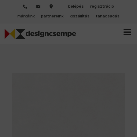
belépés
regisztráció
márkáink
partnereink
kiszállítás
tanácsadás
TOGGL