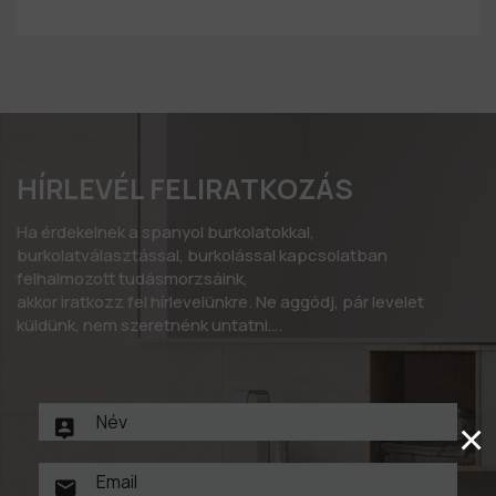
HÍRLEVÉL FELIRATKOZÁS
Ha érdekelnek a spanyol burkolatokkal,
burkolatválasztással, burkolással kapcsolatban
felhalmozott tudásmorzsáink,
akkor iratkozz fel hírlevelünkre. Ne aggódj, pár levelet
küldünk, nem szeretnénk untatni….
×