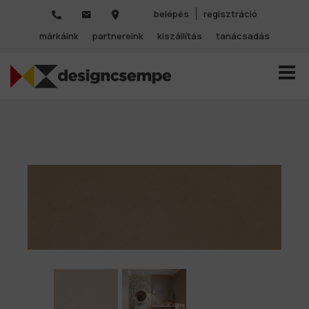
belépés
regisztráció
márkáink
partnereink
kiszállítás
tanácsadás
TOGGL