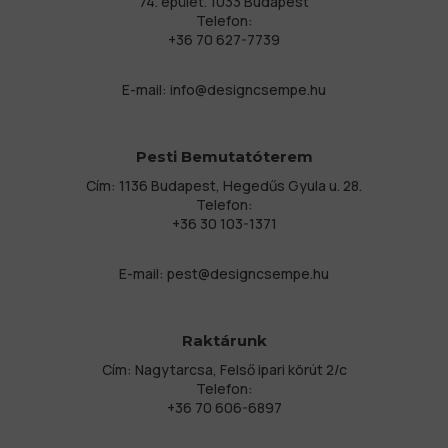
74. épület. 1033 Budapest
Telefon:
+36 70 627-7739
E-mail:
info@designcsempe.hu
Pesti Bemutatóterem
Cím: 1136 Budapest, Hegedűs Gyula u. 28.
Telefon:
+36 30 103-1371
E-mail:
pest@designcsempe.hu
Raktárunk
Cím: Nagytarcsa, Felső ipari körút 2/c
Telefon:
+36 70 606-6897