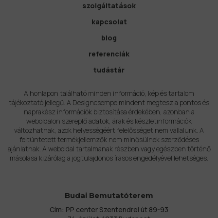
szolgáltatások
kapcsolat
blog
referenciák
tudástár
A honlapon található minden információ, kép és tartalom
tájékoztató jellegű. A Designcsempe mindent megtesz a pontos és
naprakész információk biztosítása érdekében, azonban a
weboldalon szereplő adatok, árak és készletinformációk
változhatnak, azok helyességéért felelősséget nem vállalunk. A
feltüntetett termékjellemzők nem minősülnek szerződéses
ajánlatnak. A weboldal tartalmának részben vagy egészben történő
másolása kizárólag a jogtulajdonos írásos engedélyével lehetséges.
Budai Bemutatóterem
Cím: PP center Szentendrei út 89-93