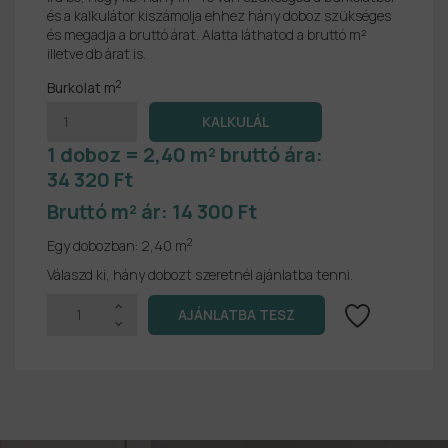
és a kalkulátor kiszámolja ehhez hány doboz szükséges
és megadja a bruttó árat. Alatta láthatod a bruttó m²
illetve db árat is.
2
Burkolat m
1 doboz = 2,40 m² bruttó ára:
34 320 Ft
Bruttó m² ár:
14 300 Ft
2
Egy dobozban:
2,40 m
Válaszd ki, hány dobozt szeretnél ajánlatba tenni.