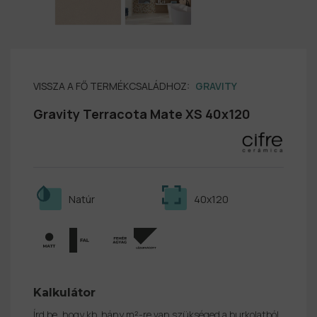
VISSZA A FŐ TERMÉKCSALÁDHOZ:
GRAVITY
Gravity Terracota Mate XS 40x120
Natúr
40x120
Kalkulátor
Írd be, hogy kb. hány m²-re van szükséged a burkolatból