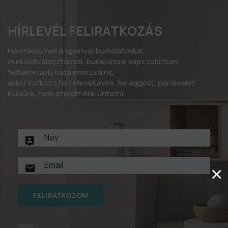
HÍRLEVÉL FELIRATKOZÁS
Ha érdekelnek a spanyol burkolatokkal,
burkolatválasztással, burkolással kapcsolatban
felhalmozott tudásmorzsáink,
akkor iratkozz fel hírlevelünkre. Ne aggódj, pár levelet
küldünk, nem szeretnénk untatni….
×
FELIRATKOZOM