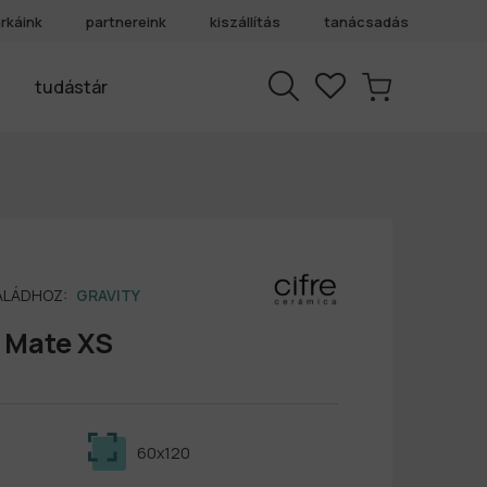
rkáink
partnereink
kiszállítás
tanácsadás
tudástár
SALÁDHOZ:
GRAVITY
l Mate XS
60x120