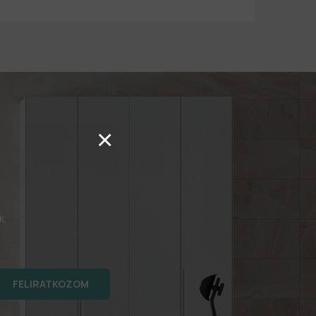
×
k,
FELIRATKOZOM