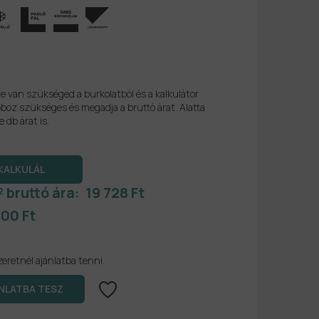
re van szükséged a burkolatból és a kalkulátor
boz szükséges és megadja a bruttó árat. Alatta
e db árat is.
² bruttó ára:
19 728 Ft
700 Ft
zeretnél ajánlatba tenni.