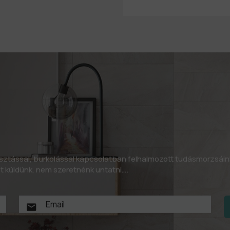
asztással, burkolással kapcsolatban felhalmozott tudásmorzsáin
let küldünk, nem szeretnénk untatni….