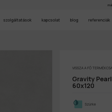
má
szolgáltatások
kapcsolat
blog
referenciák
VISSZA A FŐ TERMÉKC
Gravity Pear
60x120
Szürke