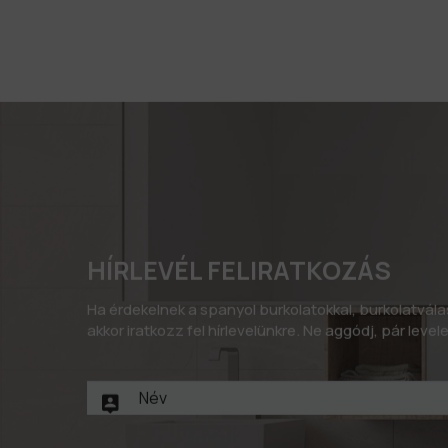
HÍRLEVÉL FELIRATKOZÁS
Ha érdekelnek a spanyol burkolatokkal, burkolatvál
akkor iratkozz fel hírlevelünkre. Ne aggódj, pár leve