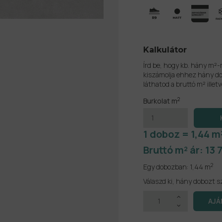
Kalkulátor
Írd be, hogy kb. hány m²-
kiszámolja ehhez hány do
láthatod a bruttó m² illetv
2
Burkolat m
1 doboz = 1,44 m
Bruttó m² ár:
13 
2
Egy dobozban:
1,44 m
Válaszd ki, hány dobozt s